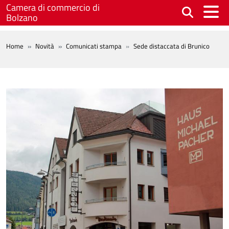
Salta al contenuto principale
Camera di commercio di
Bolzano
BREADCRUMB
Home
Novità
Comunicati stampa
Sede distaccata di Brunico