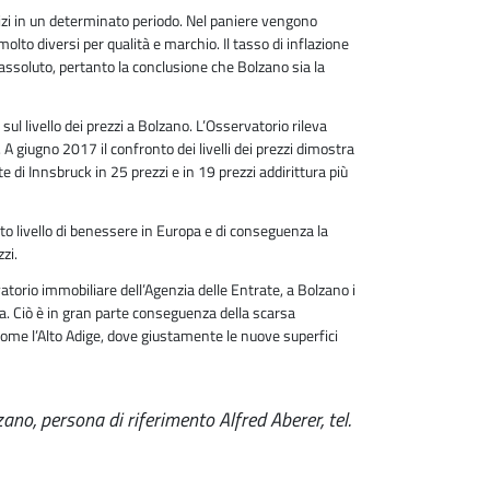
rvizi in un determinato periodo. Nel paniere vengono
molto diversi per qualità e marchio. Il tasso di inflazione
 assoluto, pertanto la conclusione che Bolzano sia la
 sul livello dei prezzi a Bolzano. L’Osservatorio rileva
A giugno 2017 il confronto dei livelli dei prezzi dimostra
 di Innsbruck in 25 prezzi e in 19 prezzi addirittura più
to livello di benessere in Europa e di conseguenza la
zi.
vatorio immobiliare dell’Agenzia delle Entrate, a Bolzano i
ma. Ciò è in gran parte conseguenza della scarsa
a come l’Alto Adige, dove giustamente le nuove superfici
ano, persona di riferimento Alfred Aberer, tel.