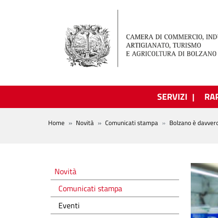
Salta al contenuto principale
SERVIZI
RA
BREADCRUMB
Home
Novità
Comunicati stampa
Bolzano è davvero 
Novità
Novità
Comunicati stampa
Eventi