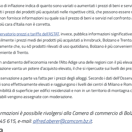
sso di inflazione indica di quanto sono variati o aumentati i prezzi di beni e se
ti i prezzi dei prodotti più acquistati nelle rispettive città, che possono essere 
non fornisce informazioni su quale sia il prezzo di beni e servizi nel confronto
più cara d’Italia non è corretta.
rvatorio prezzi e tariffe dell’ASTAT
, invece, pubblica informazioni significative
lmente i prezzi medi dei prodotti più acquistati a Innsbruck, Bolzano e Trento. 
amente che, su 40 prodotti rilevati di uso quotidiano, Bolzano è più conveniente
niente di Trento.
on andamento dell’economia rende l’Alto Adige una delle regioni con il più eleva
zione vanta un potere d’acquisto elevato, il che si ripercuote sui livelli dei prez
servazione a parte va fatta per i prezzi degli alloggi. Secondo i dati dell’Osser
i sono effettivamente elevati e raggiungono i livelli dei centri di Milano e Ro
nibilità di superficie per edifici residenziali e non in un territorio di montagn
cabili vengono assegnate con moderazione.
rmazioni è possibile rivolgersi alla Camera di commercio di Bolz
5 615, e-mail:
alfred.aberer@camcom.bz.it
.