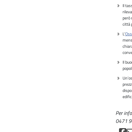
Il ta
rileva
però 
città 
L’
Osse
mensi
chiar
conve
Il bu
popola
Un’os
prezz
dispo
edifi
Per info
0471 94