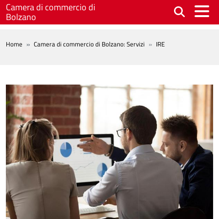
Salta al contenuto principale
Camera di commercio di
Bolzano
BREADCRUMB
Home
Camera di commercio di Bolzano: Servizi
IRE