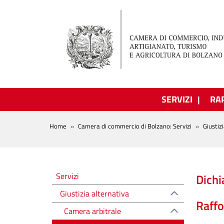
Salta al contenuto principale
SERVIZI
RA
BREADCRUMB
Home
Camera di commercio di Bolzano: Servizi
Giustiz
Altre voci
Servizi
Dichi
Giustizia alternativa
Raffo
Camera arbitrale