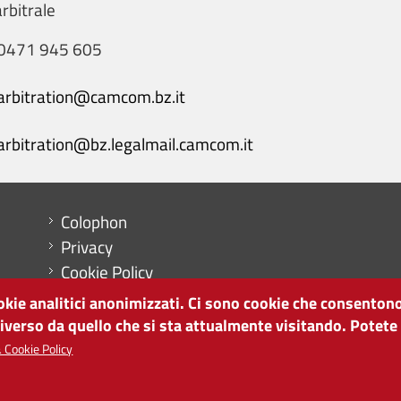
rbitrale
0471 945 605
arbitration@camcom.bz.it
arbitration@bz.legalmail.camcom.it
Menu footer
Colophon
Privacy
Cookie Policy
Mappa del sito
ookie analitici anonimizzati. Ci sono cookie che consentono
Impostazioni cookie
diverso da quello che si sta attualmente visitando. Potete
 Cookie Policy