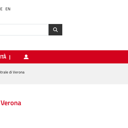
DE
EN
ITÀ
itrale di Verona
i Verona