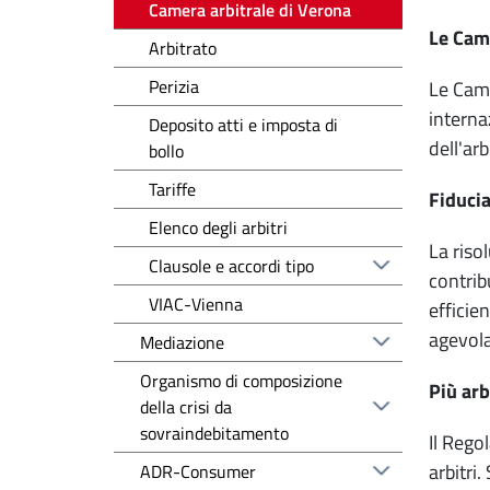
Camera arbitrale di Verona
Le Came
Arbitrato
Perizia
Le Came
interna
Deposito atti e imposta di
dell'arb
bollo
Tariffe
Fiducia
Elenco degli arbitri
La riso
Clausole e accordi tipo
contrib
VIAC-Vienna
efficie
agevola
Mediazione
Organismo di composizione
Più arb
della crisi da
sovraindebitamento
Il Rego
arbitri.
ADR-Consumer