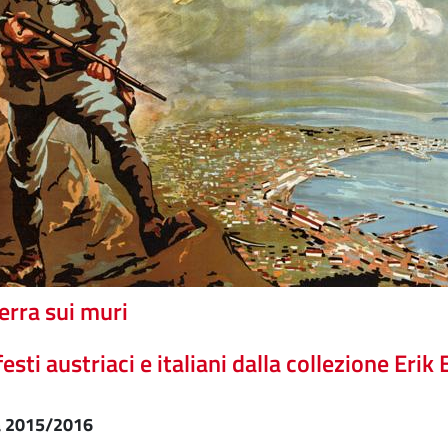
erra sui muri
esti austriaci e italiani dalla collezione Erik 
 2015/2016