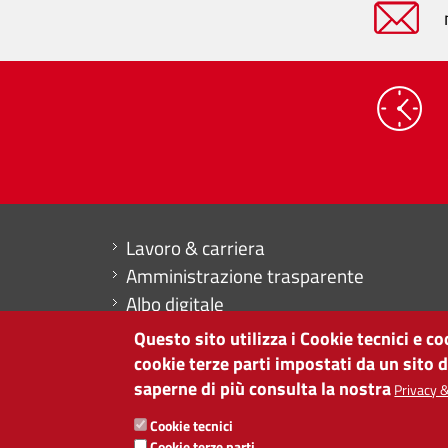
Mini menu di servizio
Lavoro & carriera
Amministrazione trasparente
Albo digitale
Dichiarazione di accessibilità
Questo sito utilizza i Cookie tecnici e c
Contabilità
cookie terze parti impostati da un sito 
saperne di più consulta la nostra
Privacy &
CAMERA DI COMMERCIO DI BOLZANO
Cookie tecnici
via Alto Adige 60 | I-39100 Bolzano
Cookie terze parti