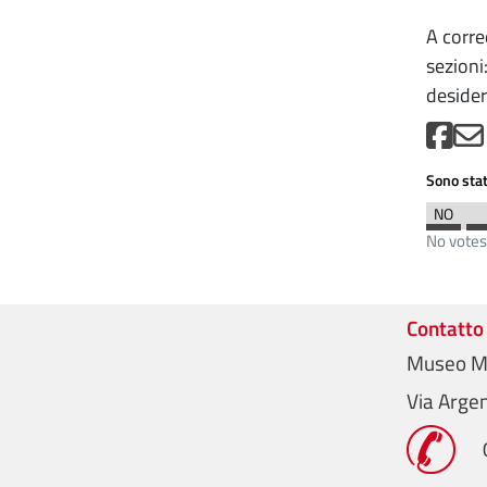
A corre
sezioni:
desider
Sono stat
No votes
Contatto
Museo Me
Via Argen