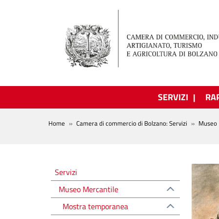
Salta al contenuto principale
SERVIZI
RA
BREADCRUMB
Home
Camera di commercio di Bolzano: Servizi
Museo 
Altre voci
Servizi
Museo Mercantile
Mostra temporanea