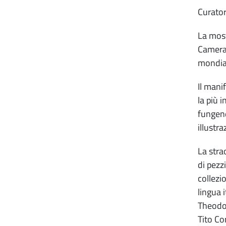
Curator
La most
Camera 
mondia
Il mani
la più 
fungend
illustr
La stra
di pezz
collezi
lingua 
Theodor
Tito Co