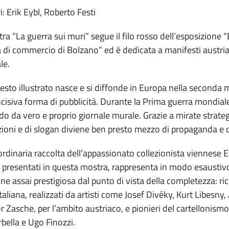
i: Erik Eybl, Roberto Festi
ra “La guerra sui muri” segue il filo rosso dell’esposizione “B
di commercio di Bolzano” ed è dedicata a manifesti austriaci 
le.
festo illustrato nasce e si diffonde in Europa nella second
incisiva forma di pubblicità. Durante la Prima guerra mondi
o da vero e proprio giornale murale. Grazie a mirate strategi
azioni e di slogan diviene ben presto mezzo di propaganda e 
ordinaria raccolta dell’appassionato collezionista viennese E
i presentati in questa mostra, rappresenta in modo esaustivo
one assai prestigiosa dal punto di vista della completezza: ric
italiana, realizzati da artisti come Josef Divéky, Kurt Libesny,
 Zasche, per l’ambito austriaco, e pionieri del cartellonis
rbella e Ugo Finozzi.