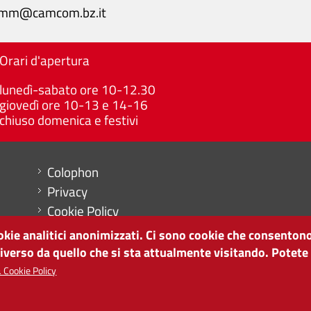
mm@camcom.bz.it
Orari d'apertura
lunedì-sabato ore 10-12.30
giovedì ore 10-13 e 14-16
chiuso domenica e festivi
Menu footer
Colophon
Privacy
Cookie Policy
Mappa del sito
ookie analitici anonimizzati. Ci sono cookie che consentono
Impostazioni cookie
diverso da quello che si sta attualmente visitando. Potete
 Cookie Policy