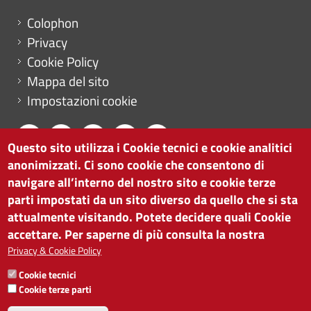
Menu footer
Colophon
Privacy
Cookie Policy
Mappa del sito
Impostazioni cookie
Questo sito utilizza i Cookie tecnici e cookie analitici
anonimizzati. Ci sono cookie che consentono di
CAMERA DI COMMERCIO DI BOLZANO
navigare all’interno del nostro sito e cookie terze
via Alto Adige 60 | I-39100 Bolzano
parti impostati da un sito diverso da quello che si sta
tel. 0471 945 511 |
info@camcom.bz.it
attualmente visitando. Potete decidere quali Cookie
Partita IVA: 00376420212
accettare. Per saperne di più consulta la nostra
ISTITUTO PER LA PROMOZIONE DELLO
Privacy & Cookie Policy
SVILUPPO ECONOMICO
Cookie tecnici
Partita IVA: 01716880214
Cookie terze parti