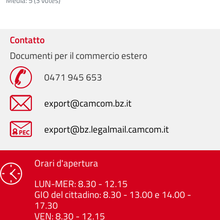
Media:
5
(
3
votes)
Contatto
Documenti per il commercio estero
0471 945 653
export@camcom.bz.it
export@bz.legalmail.camcom.it
Orari d'apertura
LUN-MER: 8.30 - 12.15
GIO del cittadino: 8.30 - 13.00 e 14.00 -
17.30
VEN: 8.30 - 12.15