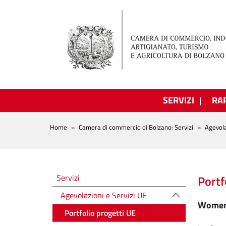
Salta al contenuto principale
SERVIZI
RA
BREADCRUMB
Home
Camera di commercio di Bolzano: Servizi
Agevola
Altre voci
Servizi
Portf
Agevolazioni e Servizi UE
WomenE
Portfolio progetti UE