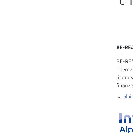
BE-REA
BE-READ
interna
riconos
finanzi
alpi