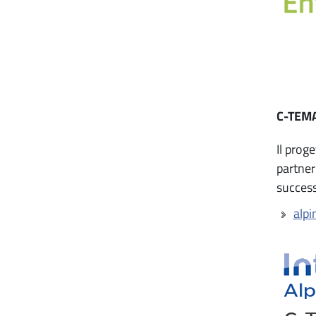
C-TEMAl
Il prog
partner
success
alpi