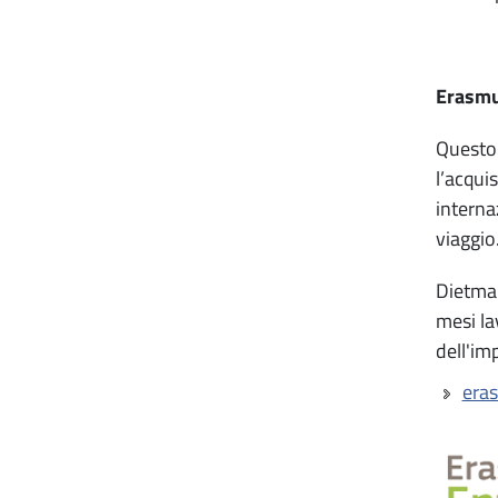
Erasmu
Questo 
l’acqui
interna
viaggio
Dietmar
mesi la
dell'im
era