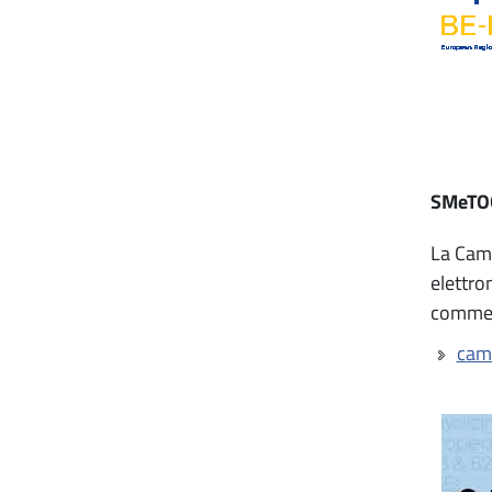
SMeTOOL
La Came
elettron
commerc
cam