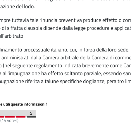
zione del lodo.
pre tuttavia tale rinuncia preventiva produce effetto o comu
e di siffatta clausola dipende dalla legge procedurale applic
l'arbitrato.
dinamento processuale italiano, cui, in forza della loro sede
li amministrati dalla Camera arbitrale della Camera di commerc
 (nel seguente regolamento indicata brevemente come Camer
a all'impugnazione ha effetto soltanto parziale, essendo san
pugnazione riferita a talune specifiche doglianze, peraltro limi
e utili queste informazioni?
(
14
votes)