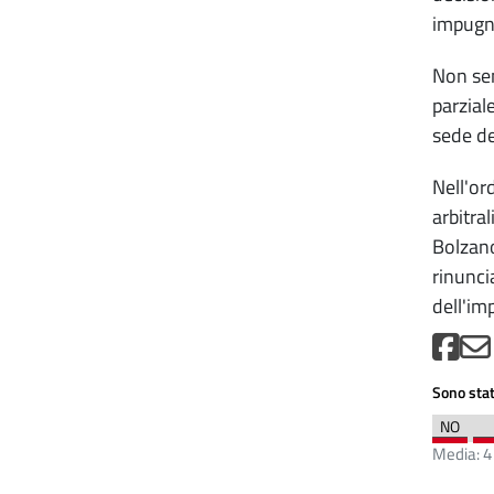
impugna
Non sem
parzial
sede del
Nell'or
arbitra
Bolzano
rinunci
dell'im
Sono stat
Media:
4