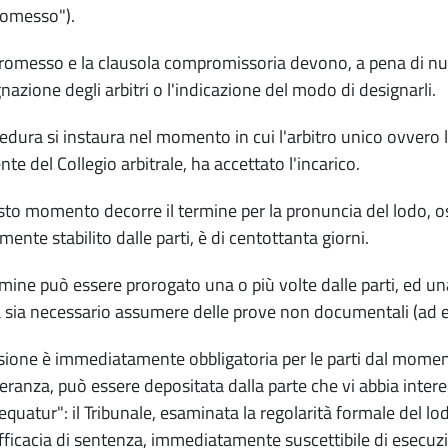
omesso").
romesso e la clausola compromissoria devono, a pena di nullit
gnazione degli arbitri o l'indicazione del modo di designarli.
edura si instaura nel momento in cui l'arbitro unico ovvero l'
te del Collegio arbitrale, ha accettato l'incarico.
to momento decorre il termine per la pronuncia del lodo, oss
mente stabilito dalle parti, è di centottanta giorni.
rmine può essere prorogato una o più volte dalle parti, ed una v
 sia necessario assumere delle prove non documentali (ad e
sione è immediatamente obbligatoria per le parti dal momen
ranza, può essere depositata dalla parte che vi abbia interesse
xequatur": il Tribunale, esaminata la regolarità formale del lo
fficacia di sentenza, immediatamente suscettibile di esecuz