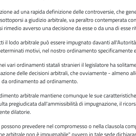
azione ad una rapida definizione delle controversie, che gene
i sottoporsi a giudizio arbitrale, va peraltro contemperata con 
si rimedio avverso una decisione da esse o da una di esse ri
tti il lodo arbitrale può essere impugnato davanti all'Autorità
determinati motivi, nel nostro ordinamento specificamente el
ei vari ordinamenti statali stranieri il legislatore ha solitame
zione delle decisioni arbitrali, che ovviamente - almeno allo 
o da ordinamento ad ordinamento.
edimento arbitrale mantiene comunque le sue caratteristiche
ulta pregiudicata dall'ammissibilità di impugnazione, il ricor
te dilatorie.
i possono prevedere nel compromesso o nella clausola comp
ne arbitrale non è impugnabile" ovvero in tale sede dichiara