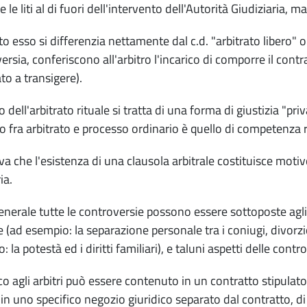
 le liti al di fuori dell'intervento dell'Autorità Giudiziaria, m
o esso si differenzia nettamente dal c.d. "arbitrato libero" o "
ersia, conferiscono all'arbitro l'incarico di comporre il con
o a transigere).
 dell'arbitrato rituale si tratta di una forma di giustizia "priv
o fra arbitrato e processo ordinario è quello di competenza
va che l'esistenza di una clausola arbitrale costituisce moti
ia.
generale tutte le controversie possono essere sottoposte agli a
(ad esempio: la separazione personale tra i coniugi, divorzio, 
 la potestà ed i diritti familiari), e taluni aspetti delle cont
ico agli arbitri può essere contenuto in un contratto stipulato
in uno specifico negozio giuridico separato dal contratto, di 