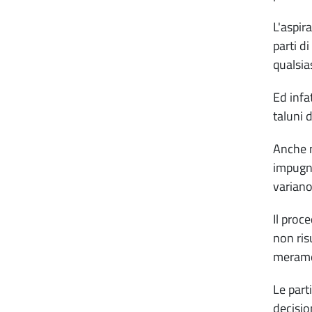
L'aspir
parti d
qualsia
Ed infa
taluni 
Anche n
impugna
varian
Il proc
non ris
meramen
Le part
decisio