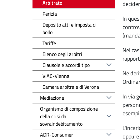
Arbitrato
decidere
Perizia
In quest
Deposito atti e imposta di
controv
bollo
(mandat
Tariffe
Nel caso
Elenco degli arbitri
rapport
Clausole e accordi tipo
Ne deri
VIAC-Vienna
Ordinar
Camera arbitrale di Verona
In via 
Mediazione
persone 
Organismo di composizione
esempio:
della crisi da
sovraindebitamento
L'incar
ADR-Consumer
oppure 