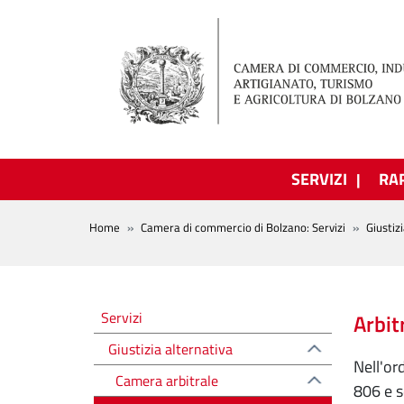
Salta al contenuto principale
SERVIZI
RA
BREADCRUMB
Home
Camera di commercio di Bolzano: Servizi
Giustiz
Altre voci
Servizi
Arbit
Giustizia alternativa
Nell'ord
Camera arbitrale
806 e se