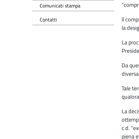
"compr
Comunicati stampa
Il comp
Contatti
la desi
La proc
Presiden
Da ques
diversa
Tale te
qualora
La deci
ottempe
c.d. "e
piena e