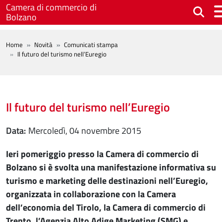
Salta al contenuto principale
Camera di commercio di
Bolzano
BREADCRUMB
Home
Novità
Comunicati stampa
Il futuro del turismo nell’Euregio
Il futuro del turismo nell’Euregio
Data
mercoledì, 04 novembre 2015
Ieri pomeriggio presso la Camera di commercio di
Bolzano si è svolta una manifestazione informativa su
turismo e marketing delle destinazioni nell’Euregio,
organizzata in collaborazione con la Camera
dell’economia del Tirolo, la Camera di commercio di
Trento, l’Agenzia Alto Adige Marketing (SMG) e