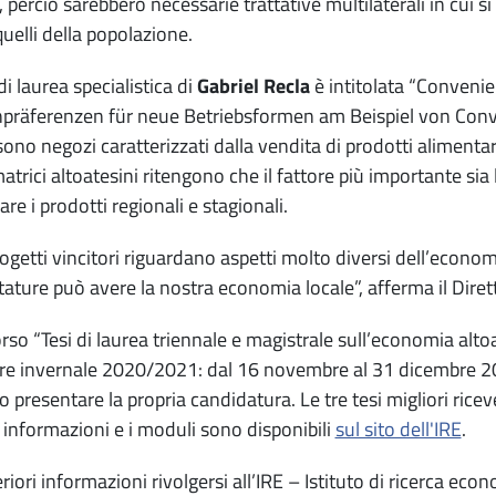
, perciò sarebbero necessarie trattative multilaterali in cui si
uelli della popolazione.
di laurea specialistica di
Gabriel Recla
è intitolata “Conveni
präferenzen für neue Betriebsformen am Beispiel von Conv
sono negozi caratterizzati dalla vendita di prodotti alimentar
trici altoatesini ritengono che il fattore più importante sia 
are i prodotti regionali e stagionali.
progetti vincitori riguardano aspetti molto diversi dell’econ
tature può avere la nostra economia locale”, afferma il Diret
orso “Tesi di laurea triennale e magistrale sull’economia al
e invernale 2020/2021: dal 16 novembre al 31 dicembre 2020
 presentare la propria candidatura. Le tre tesi migliori ric
e informazioni e i moduli sono disponibili
sul sito dell'IRE
.
eriori informazioni rivolgersi all’IRE – Istituto di ricerca 