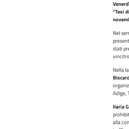
Venerdì
“Tesi d
novembr
Nel sem
present
stati p
vincitri
Nella l
Biscar
organiz
Adige, 
Ilaria 
prohibi
alla co