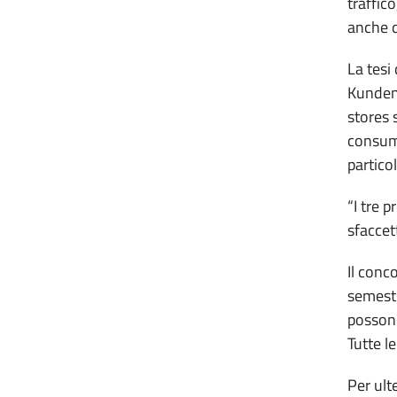
traffico
anche q
La tesi 
Kunden
stores 
consuma
particol
“I tre 
sfaccet
Il conc
semestr
possono
Tutte l
Per ult