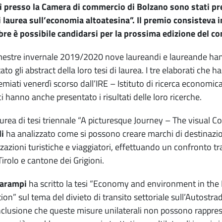
 presso la Camera di commercio di Bolzano sono stati premi
i laurea sull’economia altoatesina”. Il premio consisteva
e è possibile candidarsi per la prossima edizione del co
estre invernale 2019/2020 nove laureandi e laureande han
ato gli abstract della loro tesi di laurea. I tre elaborati ch
remiati venerdì scorso dall’IRE – Istituto di ricerca economica
ci hanno anche presentato i risultati delle loro ricerche.
aurea di tesi triennale “A picturesque Journey – The visual 
di
ha analizzato come si possono creare marchi di destinazio
zazioni turistiche e viaggiatori, effettuando un confronto tra 
Tirolo e cantone dei Grigioni.
Garampi
ha scritto la tesi “Economy and environment in the EU
tion” sul tema del divieto di transito settoriale sull’Autostrad
nclusione che queste misure unilaterali non possono rappres