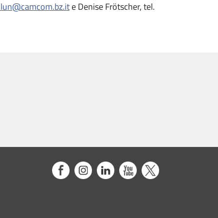
.lun@camcom.bz.it
e Denise Frötscher, tel.