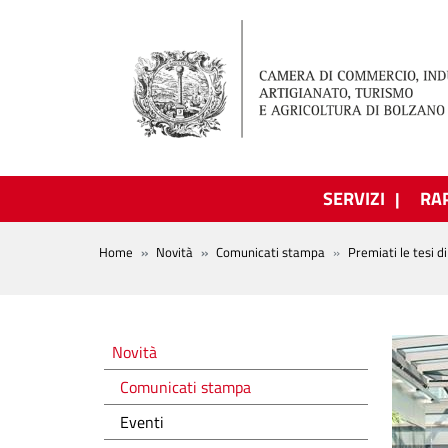
Salta al contenuto principale
SERVIZI
RA
BREADCRUMB
Home
Novità
Comunicati stampa
Premiati le tesi d
Novità
Novità
Comunicati stampa
Eventi