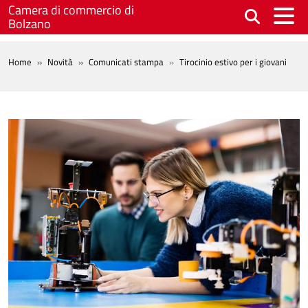
Salta al contenuto principale
Camera di commercio di
Bolzano
BREADCRUMB
Home
Novità
Comunicati stampa
Tirocinio estivo per i giovani