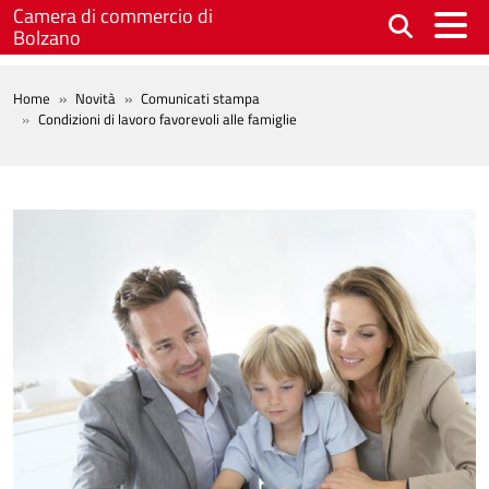
Salta al contenuto principale
Camera di commercio di
Bolzano
BREADCRUMB
Home
Novità
Comunicati stampa
Condizioni di lavoro favorevoli alle famiglie