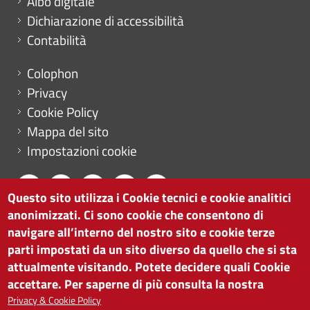
Albo digitale
Dichiarazione di accessibilità
Contabilità
Menu footer
Colophon
Privacy
Cookie Policy
Mappa del sito
Impostazioni cookie
Questo sito utilizza i Cookie tecnici e cookie analitici
anonimizzati. Ci sono cookie che consentono di
CAMERA DI COMMERCIO DI BOLZANO
navigare all’interno del nostro sito e cookie terze
via Alto Adige 60 | I-39100 Bolzano
parti impostati da un sito diverso da quello che si sta
tel. 0471 945 511 |
info@camcom.bz.it
attualmente visitando. Potete decidere quali Cookie
Partita IVA: 00376420212
accettare. Per saperne di più consulta la nostra
ISTITUTO PER LA PROMOZIONE DELLO
Privacy & Cookie Policy