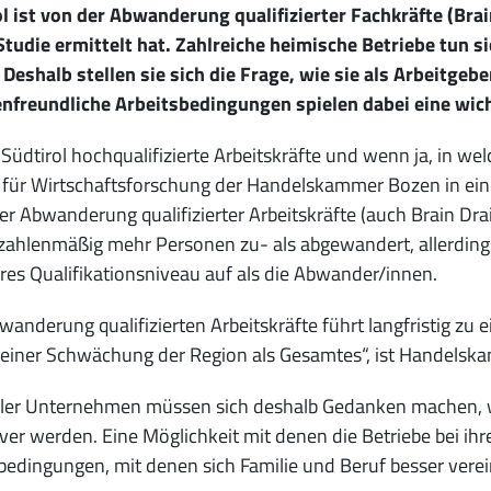
l ist von der Abwanderung qualifizierter Fachkräfte (Brai
udie ermittelt hat. Zahlreiche heimische Betriebe tun sic
 Deshalb stellen sie sich die Frage, wie sie als Arbeitge
nfreundliche Arbeitsbedingungen spielen dabei eine wich
t Südtirol hochqualifizierte Arbeitskräfte und wenn ja, in
t für Wirtschaftsforschung der Handelskammer Bozen in ein
er Abwanderung qualifizierter Arbeitskräfte (auch Brain Drai
zahlenmäßig mehr Personen zu- als abgewandert, allerding
res Qualifikationsniveau auf als die Abwander/innen.
wanderung qualifizierten Arbeitskräfte führt langfristig z
einer Schwächung der Region als Gesamtes“, ist Handelsk
ler Unternehmen müssen sich deshalb Gedanken machen, wie
iver werden. Eine Möglichkeit mit denen die Betriebe bei ih
bedingungen, mit denen sich Familie und Beruf besser verei