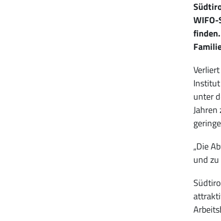
Südtiro
WIFO-St
finden.
Familie
Verlier
Institu
unter d
Jahren 
geringe
„Die Ab
und zu 
Südtiro
attrakt
Arbeits