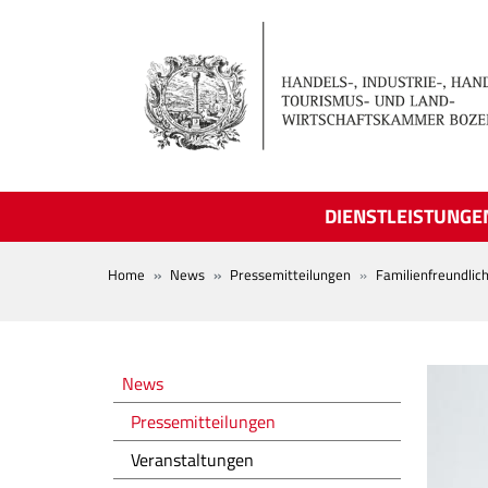
Skip to main content
DIENSTLEISTUNGE
BREADCRUMB
Home
News
Pressemitteilungen
Familienfreundlic
Novità
News
Pressemitteilungen
Veranstaltungen