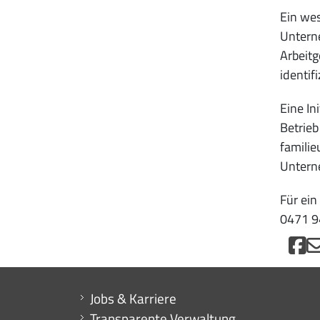
Ein wes
Unterne
Arbeitg
identif
Eine In
Betrieb
familie
Unterne
Für ein
0471 9
Mini menu di servizio
Jobs & Karriere
Transparente Verwaltung