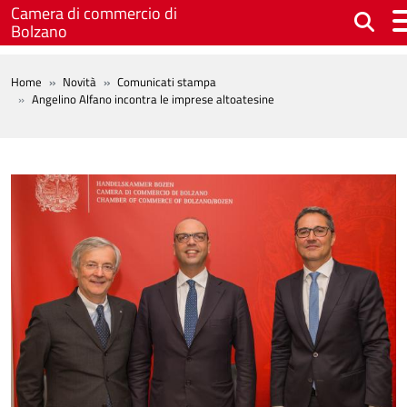
Salta al contenuto principale
Camera di commercio di
Bolzano
BREADCRUMB
Home
Novità
Comunicati stampa
Angelino Alfano incontra le imprese altoatesine