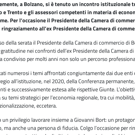
mente, a Bolzano, si è tenuto un incontro istituzionale tr
 e Trento e gli assessori competenti in materia di econom
me. Per l’occasione il Presidente della Camera di commer
 ringraziamento all’ex Presidente della Camera di commer
so della serata il Presidente della Camera di commercio di B
 gratitudine nei confronti dell’ex Presidente della Camera di
a condiviso per molti anni non solo un percorso professionale
ati numerosi i temi affrontati congiuntamente dai due enti c
regio all’istituzione, nel 2020, della Conferenza permanente
nti e successivamente estesa alle rispettive Giunte. L’obiett
a su temi strategici per l’economia regionale, tra cui mobilità,
zionalizzazione, eccetera.
o un privilegio lavorare insieme a Giovanni Bort: un protago
o, ma anche una persona di fiducia. Colgo l’occasione per rin