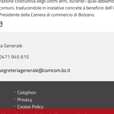
razione costruttiva degli ultimi anni, durante i quali abbiam
 comuni, traducendole in iniziative concrete a beneficio dell’
Presidente della Camera di commercio di Bolzano.
ia Generale
0471 945 615
segreteriagenerale@camcom.bz.it
Menu footer
Colophon
Privacy
Cookie Policy
Mappa del sito