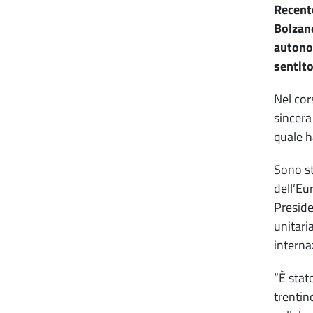
Recente
Bolzano
autono
sentito
Nel cor
sincera
quale h
Sono st
dell’Eu
Preside
unitari
interna
“È stat
trentin