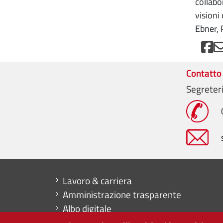
collabo
visioni
Ebner, 
Contatto
Segreter
Mini menu di servizio
Lavoro & carriera
Amministrazione trasparente
Albo digitale
Dichiarazione di accessibilità