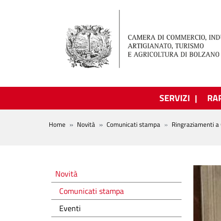
Salta al contenuto principale
SERVIZI
RA
BREADCRUMB
Home
Novità
Comunicati stampa
Ringraziamenti a 
Novità
Novità
Comunicati stampa
Eventi