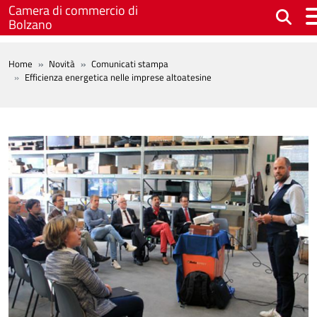
Salta al contenuto principale
Camera di commercio di
Bolzano
BREADCRUMB
Home
Novità
Comunicati stampa
Efficienza energetica nelle imprese altoatesine