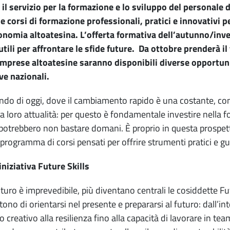
, il servizio per la formazione e lo sviluppo del personal
 corsi di formazione professionali, pratici e innovativi p
onomia altoatesina. L’offerta formativa dell’autunno/inv
utili per affrontare le sfide future. Da ottobre prenderà il 
mprese altoatesine saranno disponibili diverse opportuni
ive nazionali.
do di oggi, dove il cambiamento rapido è una costante, co
la loro attualità: per questo è fondamentale investire nella
, potrebbero non bastare domani. È proprio in questa prospett
programma di corsi pensati per offrire strumenti pratici e 
niziativa Future Skills
futuro è imprevedibile, più diventano centrali le cosiddette Fu
no di orientarsi nel presente e prepararsi al futuro: dall’intel
o creativo alla resilienza fino alla capacità di lavorare in te