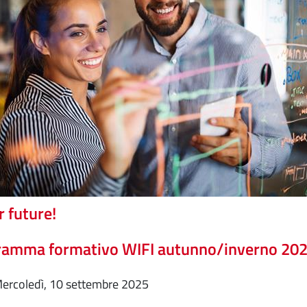
r future!
ramma formativo WIFI autunno/inverno 20
mercoledì, 10 settembre 2025