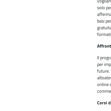
vogliam
solo pe
afferma
basi pe
gratuit
formati
Affront
Il pro
per imp
future.
altoates
online 
commerc
Corsi d