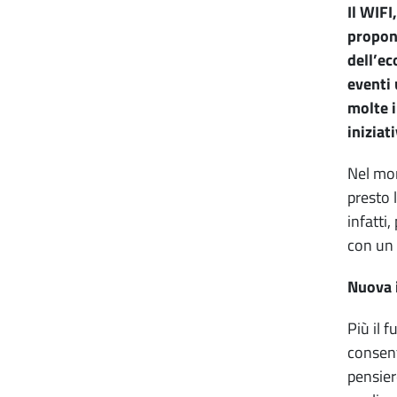
Il WIFI
propone
dell’ec
eventi 
molte i
iniziat
Nel mon
presto 
infatti
con un 
Nuova i
Più il 
consento
pensier