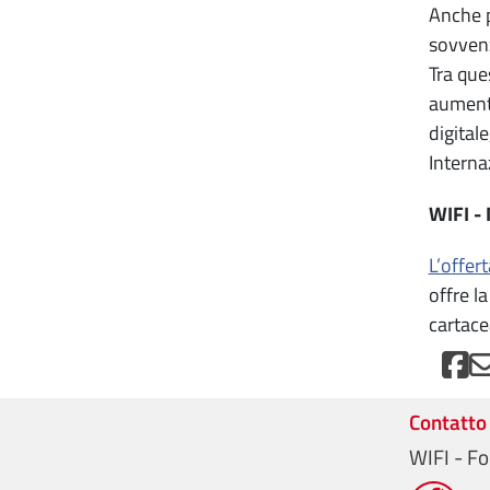
Anche p
sovvenz
Tra que
aumenta
digital
Interna
WIFI -
L’offer
offre l
cartace
Contatto
WIFI - Fo