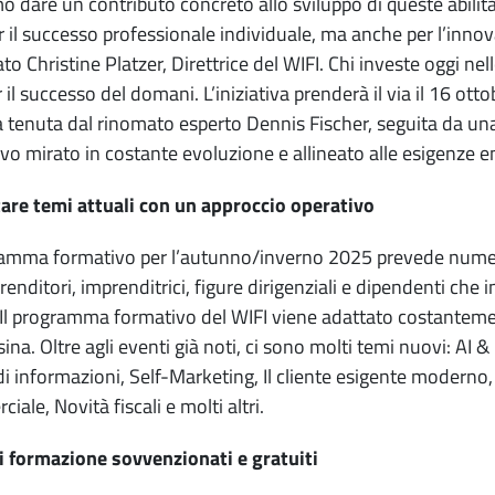
o dare un contributo concreto allo sviluppo di queste abilit
r il successo professionale individuale, ma anche per l’innov
to Christine Platzer, Direttrice del WIFI. Chi investe oggi ne
r il successo del domani. L’iniziativa prenderà il via il 16 o
a tenuta dal rinomato esperto Dennis Fischer, seguita da u
vo mirato in costante evoluzione e allineato alle esigenze e
are temi attuali con un approccio operativo
gramma formativo per l’autunno/inverno 2025 prevede nume
renditori, imprenditrici, figure dirigenziali e dipendenti ch
 Il programma formativo del WIFI viene adattato costantemen
ina. Oltre agli eventi già noti, ci sono molti temi nuovi: AI &
di informazioni, Self-Marketing, Il cliente esigente moderno,
iale, Novità fiscali e molti altri.
i formazione sovvenzionati e gratuiti