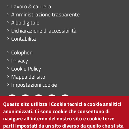
Mini menu di servizio
Lavoro & carriera
Amministrazione trasparente
Albo digitale
Dichiarazione di accessibilità
Contabilità
Menu footer
Colophon
Privacy
Cookie Policy
Mappa del sito
Impostazioni cookie
Questo sito utilizza i Cookie tecnici e cookie analitici
anonimizzati. Ci sono cookie che consentono di
CAMERA DI COMMERCIO DI BOLZANO
navigare all’interno del nostro sito e cookie terze
via Alto Adige 60 | I-39100 Bolzano
parti impostati da un sito diverso da quello che si sta