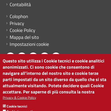
Contabilità
Menu footer
Colophon
Privacy
Cookie Policy
Mappa del sito
Impostazioni cookie
Questo sito utilizza i Cookie tecnici e cookie analitici
anonimizzati. Ci sono cookie che consentono di
CAMERA DI COMMERCIO DI BOLZANO
navigare all’interno del nostro sito e cookie terze
via Alto Adige 60 | I-39100 Bolzano
parti impostati da un sito diverso da quello che si sta
tel. 0471 945 511 |
info@camcom.bz.it
attualmente visitando. Potete decidere quali Cookie
Partita IVA: 00376420212
accettare. Per saperne di più consulta la nostra
ISTITUTO PER LA PROMOZIONE DELLO
Privacy & Cookie Policy
SVILUPPO ECONOMICO
Cookie tecnici