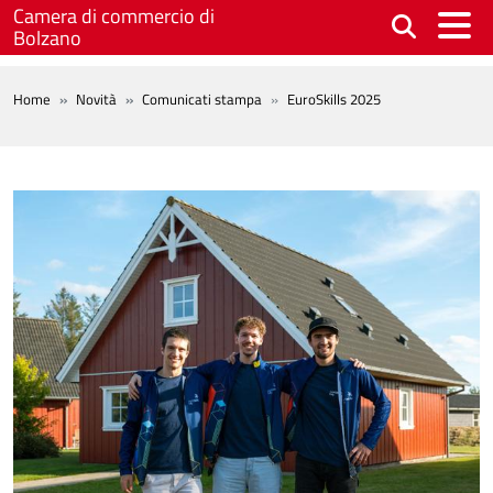
Salta al contenuto principale
Camera di commercio di
Bolzano
BREADCRUMB
Home
Novità
Comunicati stampa
EuroSkills 2025