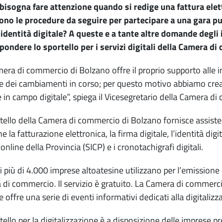
bisogna fare attenzione quando si redige una fattura elett
ono le procedure da seguire per partecipare a una gara pub
’identità digitale? A queste e a tante altre domande degli 
pondere lo sportello per i servizi digitali della Camera d
era di commercio di Bolzano offre il proprio supporto alle i
i e dei cambiamenti in corso; per questo motivo abbiamo crea
 in campo digitale”, spiega il Vicesegretario della Camera di
tello della Camera di commercio di Bolzano fornisce assiste
 la fatturazione elettronica, la firma digitale, l’identità digit
online della Provincia (SICP) e i cronotachigrafi digitali.
i più di 4.000 imprese altoatesine utilizzano per l’emissione d
di commercio. Il servizio è gratuito. La Camera di commercio
 e offre una serie di eventi informativi dedicati alla digitalizz
tello per la digitalizzazione è a disposizione delle imprese