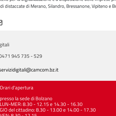
edi distaccate di Merano, Silandro, Bressanone, Vipiteno e B
gitali
0471 945 735 - 529
servizidigitali@camcom.bz.it
Orari d'apertura
presso la sede di Bolzano
LUN-MER: 8.30 - 12.15 e 14.30 - 16.30
GIO del cittadino: 8.30 - 13.00 e 14.00 - 17.30
VEN: 8.30 - 12.15