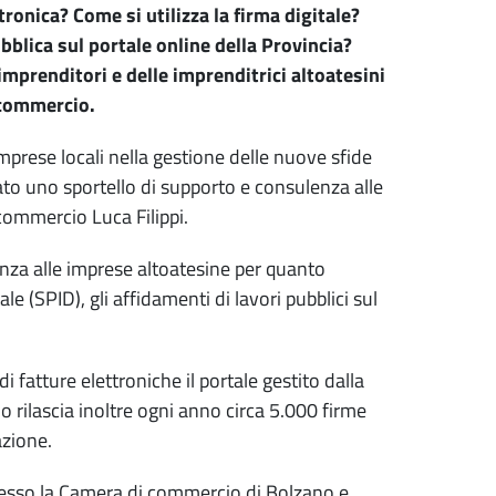
ronica? Come si utilizza la firma digitale?
blica sul portale online della Provincia?
imprenditori e delle imprenditrici altoatesini
i commercio.
mprese locali nella gestione delle nuove sfide
to uno sportello di supporto e consulenza alle
 commercio Luca Filippi.
nza alle imprese altoatesine per quanto
ale (SPID), gli affidamenti di lavori pubblici sul
i fatture elettroniche il portale gestito dalla
 rilascia inoltre ogni anno circa 5.000 firme
azione.
 presso la Camera di commercio di Bolzano e