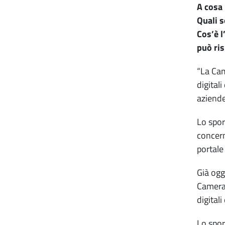
A cosa 
Quali s
Cos’è l
può ris
“La Cam
digital
aziende
Lo spor
concerne
portale 
Già ogg
Camera 
digitali
Lo spor