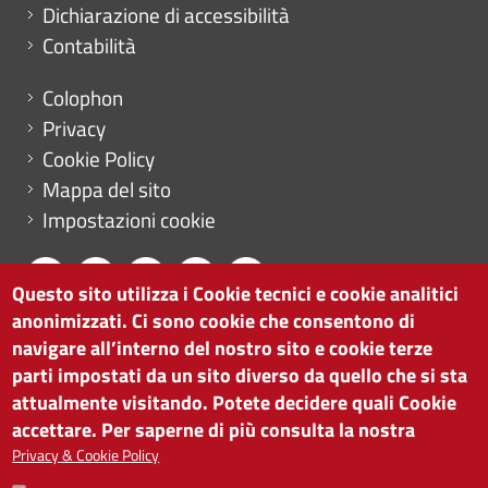
Dichiarazione di accessibilità
Contabilità
Menu footer
Colophon
Privacy
Cookie Policy
Mappa del sito
Impostazioni cookie
Questo sito utilizza i Cookie tecnici e cookie analitici
anonimizzati. Ci sono cookie che consentono di
CAMERA DI COMMERCIO DI BOLZANO
navigare all’interno del nostro sito e cookie terze
via Alto Adige 60 | I-39100 Bolzano
parti impostati da un sito diverso da quello che si sta
tel. 0471 945 511 |
info@camcom.bz.it
attualmente visitando. Potete decidere quali Cookie
Partita IVA: 00376420212
accettare. Per saperne di più consulta la nostra
ISTITUTO PER LA PROMOZIONE DELLO
Privacy & Cookie Policy
SVILUPPO ECONOMICO