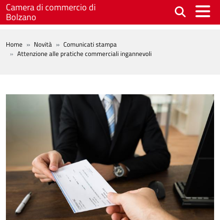
Salta al contenuto principale
Camera di commercio di
Bolzano
BREADCRUMB
Home
Novità
Comunicati stampa
Attenzione alle pratiche commerciali ingannevoli