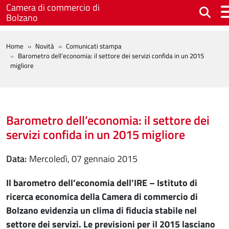
Salta al contenuto principale
Camera di commercio di
Bolzano
BREADCRUMB
Home
Novità
Comunicati stampa
Barometro dell’economia: il settore dei servizi confida in un 2015
migliore
Barometro dell’economia: il settore dei
servizi confida in un 2015 migliore
Data
mercoledì, 07 gennaio 2015
Il barometro dell’economia dell’IRE – Istituto di
ricerca economica della Camera di commercio di
Bolzano evidenzia un clima di fiducia stabile nel
settore dei servizi. Le previsioni per il 2015 lasciano