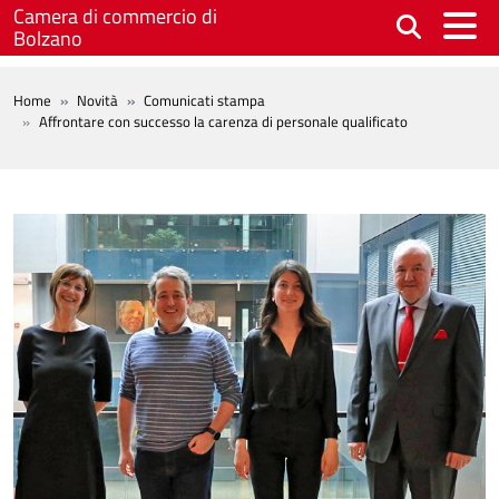
Salta al contenuto principale
Camera di commercio di
Bolzano
BREADCRUMB
Home
Novità
Comunicati stampa
Affrontare con successo la carenza di personale qualificato