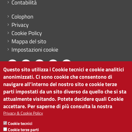
Contabilità
Menu footer
Colophon
Privacy
Cookie Policy
Mappa del sito
Impostazioni cookie
Questo sito utilizza i Cookie tecnici e cookie analitici
anonimizzati. Ci sono cookie che consentono di
CAMERA DI COMMERCIO DI BOLZANO
navigare all’interno del nostro sito e cookie terze
via Alto Adige 60 | I-39100 Bolzano
parti impostati da un sito diverso da quello che si sta
tel. 0471 945 511 |
info@camcom.bz.it
attualmente visitando. Potete decidere quali Cookie
Partita IVA: 00376420212
accettare. Per saperne di più consulta la nostra
ISTITUTO PER LA PROMOZIONE DELLO
Privacy & Cookie Policy
SVILUPPO ECONOMICO
Cookie tecnici
Partita IVA: 01716880214
Cookie terze parti