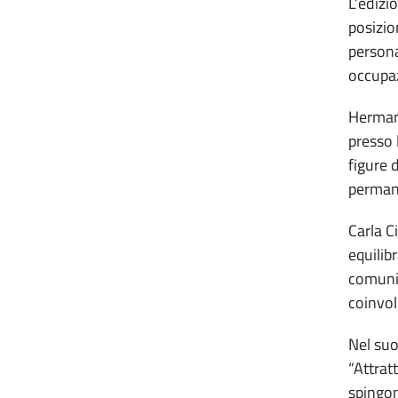
L’edizi
posizio
persona
occupaz
Herman
presso 
figure 
permane
Carla C
equilib
comunic
coinvol
Nel suo
“Attrat
spingon