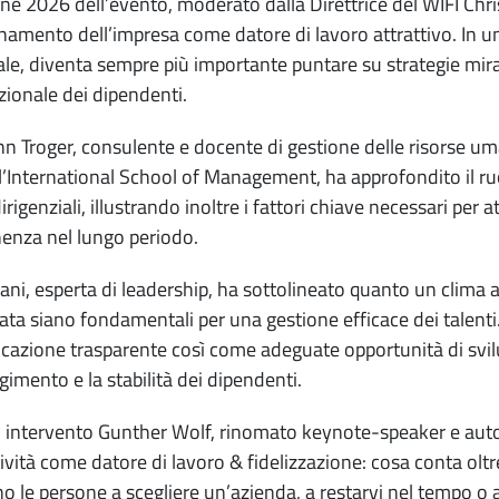
one 2026 dell’evento, moderato dalla Direttrice del WIFI Christ
namento dell’impresa come datore di lavoro attrattivo. In u
le, diventa sempre più importante puntare su strategie mirate
ionale dei dipendenti.
n Troger, consulente e docente di gestione delle risors
l’International School of Management, ha approfondito il ru
dirigenziali, illustrando inoltre i fattori chiave necessari pe
nza nel lungo periodo.
iani, esperta di leadership, ha sottolineato quanto un clima
rata siano fondamentali per una gestione efficace dei talenti.
azione trasparente così come adeguate opportunità di svilu
gimento e la stabilità dei dipendenti.
 intervento Gunther Wolf, rinomato keynote-speaker e auto
tività come datore di lavoro & fidelizzazione: cosa conta oltre
o le persone a scegliere un’azienda, a restarvi nel tempo o a