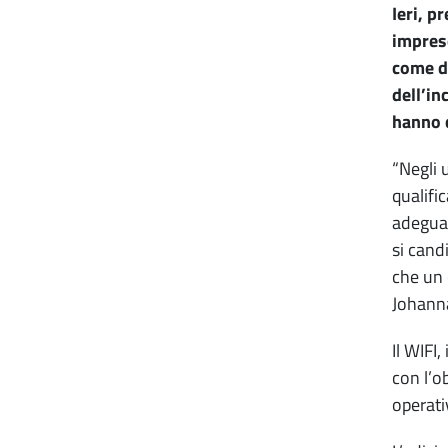
Ieri, p
imprese
come da
dell’in
hanno c
“Negli 
qualific
adeguat
si cand
che un 
Johanna
Il WIFI
con l’o
operati