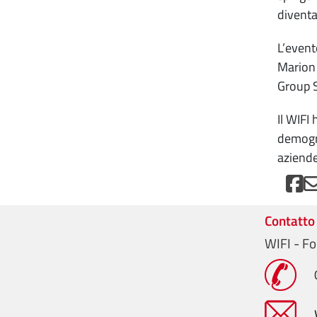
diventa
L’event
Marion 
Group S
Il WIFI
demogra
aziende
Contatto
WIFI - Fo