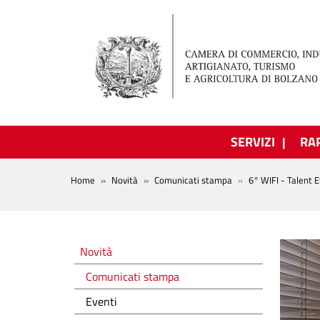
Salta al contenuto principale
SERVIZI
RA
BREADCRUMB
Home
Novità
Comunicati stampa
6° WIFI - Talent 
Novità
Novità
Comunicati stampa
Eventi