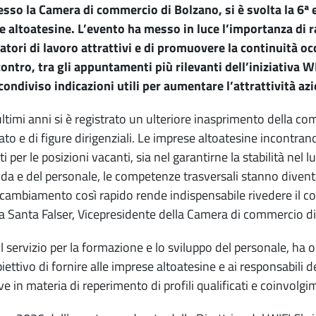
resso la Camera di commercio di Bolzano, si è svolta la 6ª 
 altoatesine. L’evento ha messo in luce l’importanza di r
tori di lavoro attrattivi e di promuovere la continuità o
contro, tra gli appuntamenti più rilevanti dell’iniziativa
ondiviso indicazioni utili per aumentare l’attrattività az
ultimi anni si è registrato un ulteriore inasprimento della co
ato e di figure dirigenziali. Le imprese altoatesine incontrano
i per le posizioni vacanti, sia nel garantirne la stabilità nel 
ida e del personale, le competenze trasversali stanno diven
cambiamento così rapido rende indispensabile rivedere il con
 Santa Falser, Vicepresidente della Camera di commercio di 
, il servizio per la formazione e lo sviluppo del personale, ha
biettivo di fornire alle imprese altoatesine e ai responsabili 
ve in materia di reperimento di profili qualificati e coinvolg