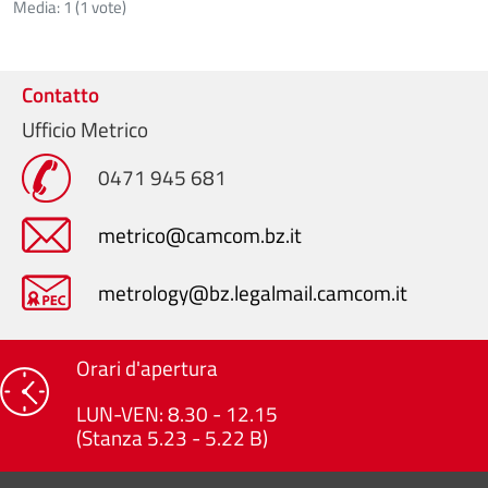
Media:
1
(
1
vote)
Contatto
Ufficio Metrico
0471 945 681
metrico@camcom.bz.it
metrology@bz.legalmail.camcom.it
Orari d'apertura
LUN-VEN: 8.30 - 12.15
(Stanza 5.23 - 5.22 B)