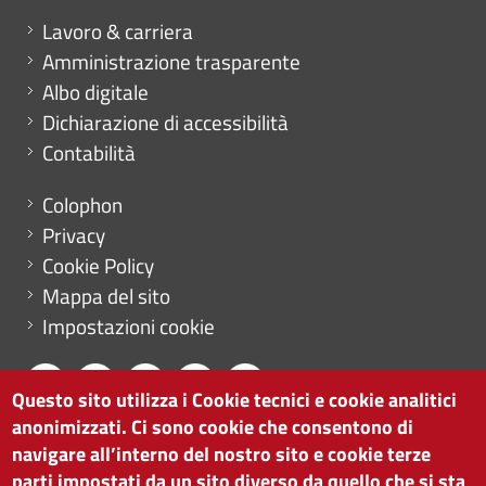
Mini menu di servizio
Lavoro & carriera
Amministrazione trasparente
Albo digitale
Dichiarazione di accessibilità
Contabilità
Menu footer
Colophon
Privacy
Cookie Policy
Mappa del sito
Impostazioni cookie
Questo sito utilizza i Cookie tecnici e cookie analitici
anonimizzati. Ci sono cookie che consentono di
CAMERA DI COMMERCIO DI BOLZANO
navigare all’interno del nostro sito e cookie terze
via Alto Adige 60 | I-39100 Bolzano
parti impostati da un sito diverso da quello che si sta