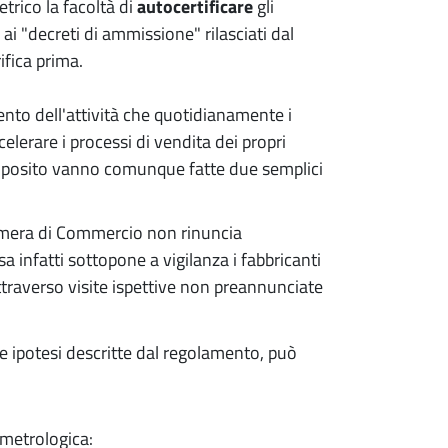
etrico la facoltà di
autocertificare
gli
 ai "decreti di ammissione" rilasciati dal
ifica prima.
nto dell'attività che quotidianamente i
elerare i processi di vendita dei propri
 proposito vanno comunque fatte due semplici
Camera di Commercio non rinuncia
sa infatti sottopone a vigilanza i fabbricanti
ttraverso visite ispettive non preannunciate
e ipotesi descritte dal regolamento, può
 metrologica: