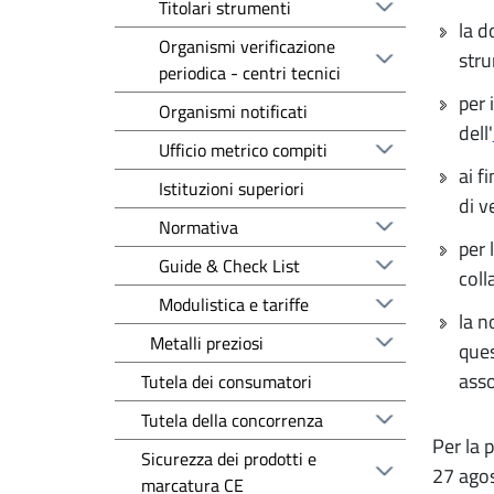
Titolari strumenti
la d
Organismi verificazione
stru
periodica - centri tecnici
per 
Organismi notificati
dell'
Ufficio metrico compiti
ai f
Istituzioni superiori
di v
Normativa
per 
Guide & Check List
coll
Modulistica e tariffe
la n
Metalli preziosi
ques
asso
Tutela dei consumatori
Tutela della concorrenza
Per la 
Sicurezza dei prodotti e
27 agos
marcatura CE