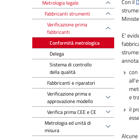
Con il
D
Metrologia legale
strument
Fabbricanti strumenti
Ministe
Verificazione prima
fabbricanti
E' evid
Conformità metrologica
fabbric
strumen
Delega
annotaz
Sistema di controllo
con 
della qualità
all'
Fabbricanti e riparatori
metr
Verificazione prima e
e tr
approvazione modello
il p
Verifica prima CEE e CE
esse
Metrologia ed unità di
misura
Alcune 