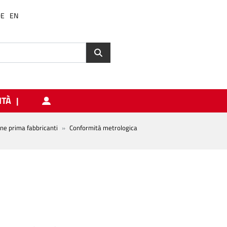
DE
EN
ITÀ
one prima fabbricanti
Conformità metrologica