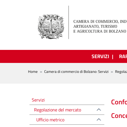
Salta al contenuto principale
SERVIZI
RA
BREADCRUMB
Home
Camera di commercio di Bolzano: Servizi
Regola
Regolazione del mercato
Servizi
Confo
Regolazione del mercato
Conc
Ufficio metrico