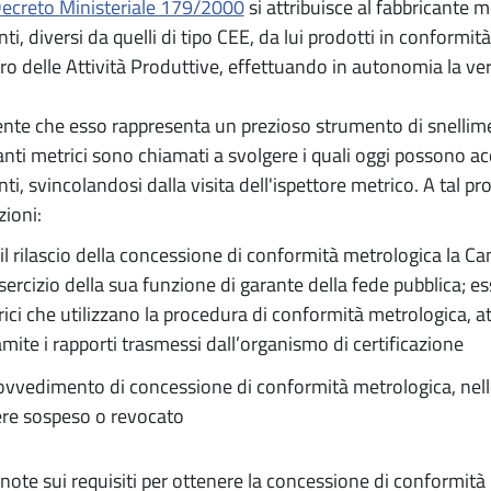
ecreto Ministeriale 179/2000
si attribuisce al fabbricante m
i, diversi da quelli di tipo CEE, da lui prodotti in conformità
ro delle Attività Produttive, effettuando in autonomia la ver
ente che esso rappresenta un prezioso strumento di snellime
anti metrici sono chiamati a svolgere i quali oggi possono acc
ti, svincolandosi dalla visita dell'ispettore metrico. A tal
ioni:
il rilascio della concessione di conformità metrologica la 
esercizio della sua funzione di garante della fede pubblica; es
ici che utilizzano la procedura di conformità metrologica, a
amite i rapporti trasmessi dall’organismo di certificazione
rovvedimento di concessione di conformità metrologica, nell
re sospeso o revocato
note sui requisiti per ottenere la concessione di conformità