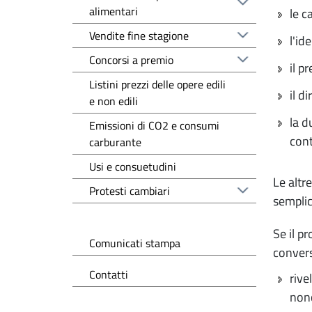
alimentari
le c
Vendite fine stagione
l'id
Concorsi a premio
il p
Listini prezzi delle opere edili
il d
e non edili
la d
Emissioni di CO2 e consumi
cont
carburante
Usi e consuetudini
Le altr
Protesti cambiari
semplic
Se il p
Comunicati stampa
convers
Contatti
rive
non