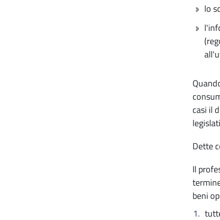
lo s
l'in
(reg
all'
Quando 
consuma
casi il
legisla
Dette c
Il prof
termine
beni op
tutt