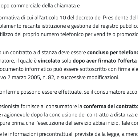
copo commerciale della chiamata e
formativa di cui all'articolo 10 del decreto del Presidente d
olamento recante istituzione e gestione del registro pubbli
utilizzo del proprio numero telefonico per vendite o promozi
un contratto a distanza deve essere
concluso per telefon
tore, il quale è
vincolato
solo
dopo aver firmato l'offerta
 documento informatico può essere sottoscritto con firma elet
tivo 7 marzo 2005, n. 82, e successive modificazioni.
onferme possono essere effettuate, se il consumatore acco
essionista fornisce al consumatore la
conferma del contratt
 ragionevole dopo la conclusione del contratto a distanza e
pure prima che l'esecuzione del servizio abbia inizio. Tale
e le informazioni precontrattuali previste dalla legge, a meno