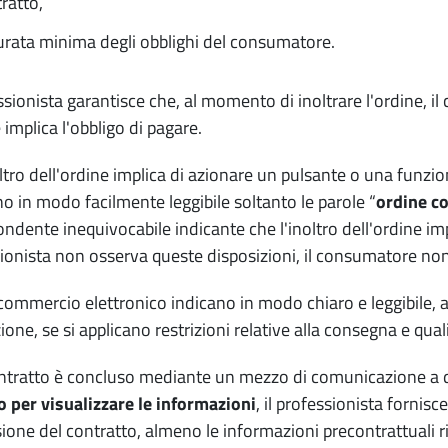
ratto,
urata minima degli obblighi del consumatore.
essionista garantisce che, al momento di inoltrare l'ordine,
 implica l'obbligo di pagare.
oltro dell'ordine implica di azionare un pulsante o una funzi
no in modo facilmente leggibile soltanto le parole “
ordine co
ondente inequivocabile indicante che l'inoltro dell'ordine impli
ionista non osserva queste disposizioni, il consumatore non 
i commercio elettronico indicano in modo chiaro e leggibile, al
ione, se si applicano restrizioni relative alla consegna e qu
ontratto è concluso mediante un mezzo di comunicazione a
o per visualizzare le informazioni
, il professionista fornisc
ione del contratto, almeno le informazioni precontrattuali r