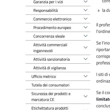
cont
Garanzia per i vizi
la d
Responsabilità
Commercio elettronico
Il prof
Procedimento europeo
l'ordine
Concorrenza sleale
Se l'in
Attività commerciali
riporta
ingannevoli
corrisp
Attività sanzionatoria
profess
Attività di vigilanza
I siti d
Ufficio metrico
ordinaz
Tutela dei consumatori
Se il c
Sicurezza dei prodotti e
limitat
marcatura CE
conclus
Etichettatura prodotti