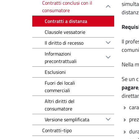
Contratti conclusi con il
simulta
consumatore
distanz
Contratti a distanza
Requisi
Clausole vessatorie
Il prof
Il diritto di recesso
comunic
Informazioni
precontrattuali
Nella m
Esclusioni
Se un c
Fuori dei locali
pagare
commerciali
dirett
Altri diritti del
cara
consumatore
prez
Versione semplificata
Contratti-tipo
dura