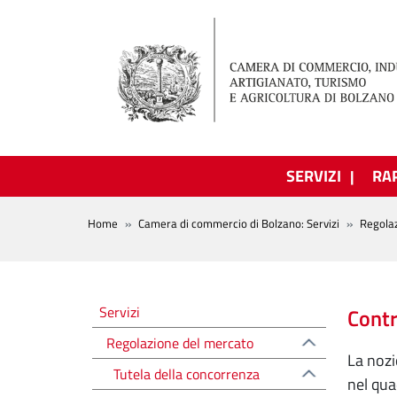
Salta al contenuto principale
SERVIZI
RA
BREADCRUMB
Home
Camera di commercio di Bolzano: Servizi
Regola
Regolazione del mercato
Servizi
Contr
Regolazione del mercato
La noz
Tutela della concorrenza
nel qua