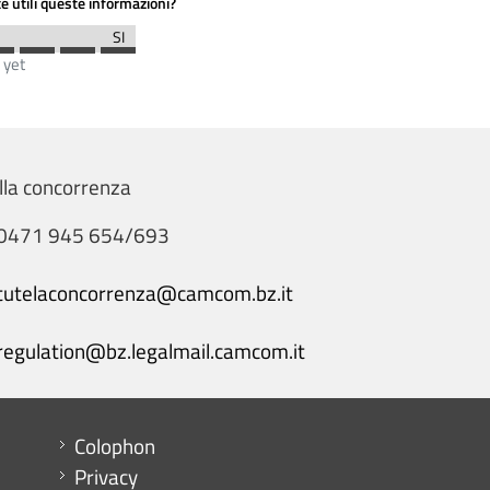
e utili queste informazioni?
 yet
lla concorrenza
0471 945 654/693
tutelaconcorrenza@camcom.bz.it
regulation@bz.legalmail.camcom.it
Menu footer
Colophon
Privacy