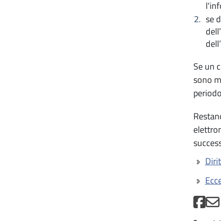
l'in
se d
dell
dell
Se un c
sono me
periodo
Restano 
elettro
success
Diri
Ecce