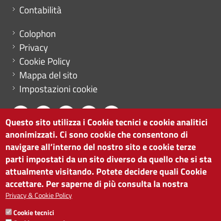
Contabilità
Menu footer
Colophon
Privacy
Cookie Policy
Mappa del sito
Impostazioni cookie
Questo sito utilizza i Cookie tecnici e cookie analitici
anonimizzati. Ci sono cookie che consentono di
CAMERA DI COMMERCIO DI BOLZANO
navigare all’interno del nostro sito e cookie terze
via Alto Adige 60 | I-39100 Bolzano
parti impostati da un sito diverso da quello che si sta
tel. 0471 945 511 |
info@camcom.bz.it
attualmente visitando. Potete decidere quali Cookie
Partita IVA: 00376420212
accettare. Per saperne di più consulta la nostra
ISTITUTO PER LA PROMOZIONE DELLO
Privacy & Cookie Policy
SVILUPPO ECONOMICO
Cookie tecnici