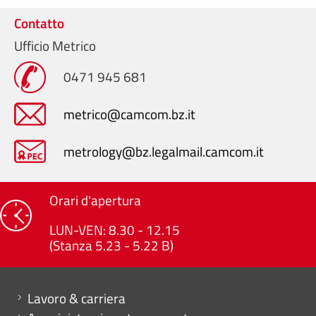
Contatto
Ufficio Metrico
0471 945 681
metrico@camcom.bz.it
metrology@bz.legalmail.camcom.it
Orari d'apertura
LUN-VEN: 8.30 - 12.15
(Stanza 5.23 - 5.22 B)
Mini menu di servizio
Lavoro & carriera