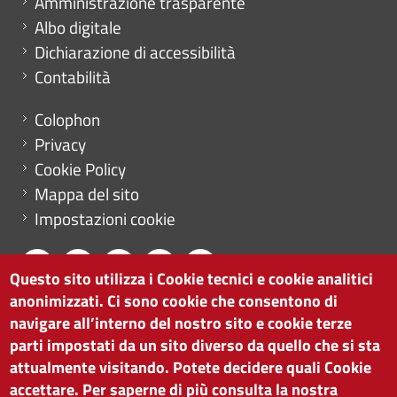
Amministrazione trasparente
Albo digitale
Dichiarazione di accessibilità
Contabilità
Menu footer
Colophon
Privacy
Cookie Policy
Mappa del sito
Impostazioni cookie
Questo sito utilizza i Cookie tecnici e cookie analitici
anonimizzati. Ci sono cookie che consentono di
CAMERA DI COMMERCIO DI BOLZANO
navigare all’interno del nostro sito e cookie terze
via Alto Adige 60 | I-39100 Bolzano
parti impostati da un sito diverso da quello che si sta
tel. 0471 945 511 |
info@camcom.bz.it
attualmente visitando. Potete decidere quali Cookie
Partita IVA: 00376420212
accettare. Per saperne di più consulta la nostra