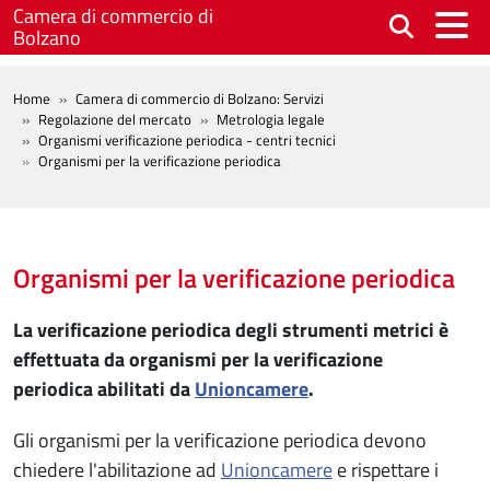
Salta al contenuto principale
Camera di commercio di
Bolzano
BREADCRUMB
Home
Camera di commercio di Bolzano: Servizi
Regolazione del mercato
Metrologia legale
Organismi verificazione periodica - centri tecnici
Organismi per la verificazione periodica
Organismi per la verificazione periodica
La verificazione periodica degli strumenti metrici è
effettuata da organismi per la verificazione
periodica abilitati da
Unioncamere
.
Gli organismi per la verificazione periodica devono
chiedere l'abilitazione ad
Unioncamere
e rispettare i