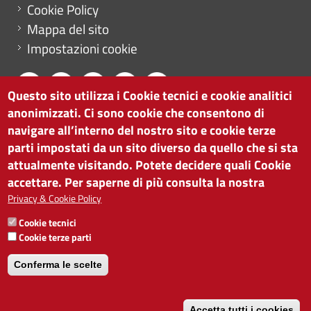
Cookie Policy
Mappa del sito
Impostazioni cookie
Questo sito utilizza i Cookie tecnici e cookie analitici
anonimizzati. Ci sono cookie che consentono di
CAMERA DI COMMERCIO DI BOLZANO
navigare all’interno del nostro sito e cookie terze
via Alto Adige 60 | I-39100 Bolzano
parti impostati da un sito diverso da quello che si sta
tel. 0471 945 511 |
info@camcom.bz.it
attualmente visitando. Potete decidere quali Cookie
Partita IVA: 00376420212
accettare. Per saperne di più consulta la nostra
ISTITUTO PER LA PROMOZIONE DELLO
Privacy & Cookie Policy
SVILUPPO ECONOMICO
Cookie tecnici
Partita IVA: 01716880214
Cookie terze parti
Conferma le scelte
Accetta tutti i cookies