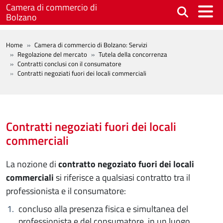
Salta al contenuto principale
Camera di commercio di
Bolzano
BREADCRUMB
Home
Camera di commercio di Bolzano: Servizi
Regolazione del mercato
Tutela della concorrenza
Contratti conclusi con il consumatore
Contratti negoziati fuori dei locali commerciali
Contratti negoziati fuori dei locali
commerciali
La nozione di
contratto negoziato fuori dei locali
commerciali
si riferisce a qualsiasi contratto tra il
professionista e il consumatore:
concluso alla presenza fisica e simultanea del
professionista e del consumatore, in un luogo