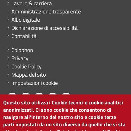
Mini menu di servizio
Lavoro & carriera
Amministrazione trasparente
Albo digitale
Dichiarazione di accessibilità
Contabilità
Menu footer
Colophon
Privacy
Cookie Policy
Mappa del sito
Impostazioni cookie
Questo sito utilizza i Cookie tecnici e cookie analitici
anonimizzati. Ci sono cookie che consentono di
CAMERA DI COMMERCIO DI BOLZANO
navigare all’interno del nostro sito e cookie terze
via Alto Adige 60 | I-39100 Bolzano
parti impostati da un sito diverso da quello che si sta
tel. 0471 945 511 |
info@camcom.bz.it