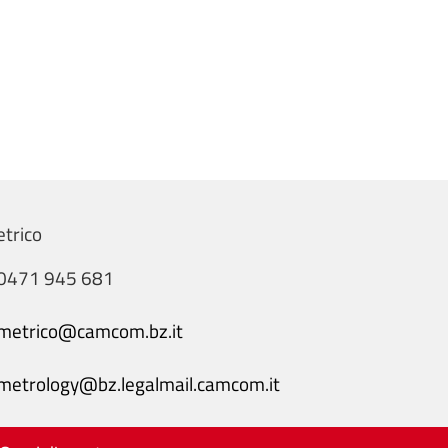
etrico
0471 945 681
metrico@camcom.bz.it
metrology@bz.legalmail.camcom.it