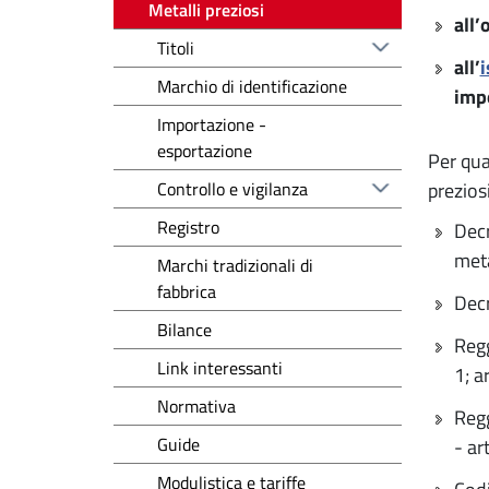
Metalli preziosi
all’
Titoli
all’
i
Marchio di identificazione
imp
Importazione -
esportazione
Per qua
Controllo e vigilanza
prezios
Registro
Decr
meta
Marchi tradizionali di
fabbrica
Decr
Bilance
Regg
Link interessanti
1; a
Normativa
Regg
Guide
- ar
Modulistica e tariffe