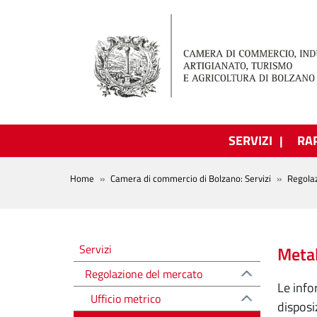
Salta al contenuto principale
SERVIZI
RA
BREADCRUMB
Home
Camera di commercio di Bolzano: Servizi
Regola
Regolazione del mercato
Servizi
Metal
Regolazione del mercato
Le info
Ufficio metrico
disposi