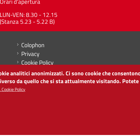
Orari d'apertura
LUN-VEN: 8.30 - 12.15
(Stanza 5.23 - 5.22 B)
Menu footer
Colophon
Privacy
Cookie Policy
Mappa del sito
ookie analitici anonimizzati. Ci sono cookie che consentono
Impostazioni cookie
diverso da quello che si sta attualmente visitando. Potete
 Cookie Policy
SVILUPPO ECONOMICO