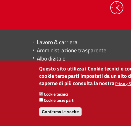
Mini menu di servizio
Lavoro & carriera
Amministrazione trasparente
Albo digitale
Dichiarazione di accessibilità
Questo sito utilizza i Cookie tecnici e c
Contabilità
cookie terze parti impostati da un sito 
saperne di più consulta la nostra
Privacy &
CAMERA DI COMMERCIO DI BOLZANO
Cookie tecnici
via Alto Adige 60 | I-39100 Bolzano
Cookie terze parti
tel. 0471 945 511 |
info@camcom.bz.it
Partita IVA: 00376420212
Conferma le scelte
ISTITUTO PER LA PROMOZIONE DELLO 
Partita IVA: 01716880214