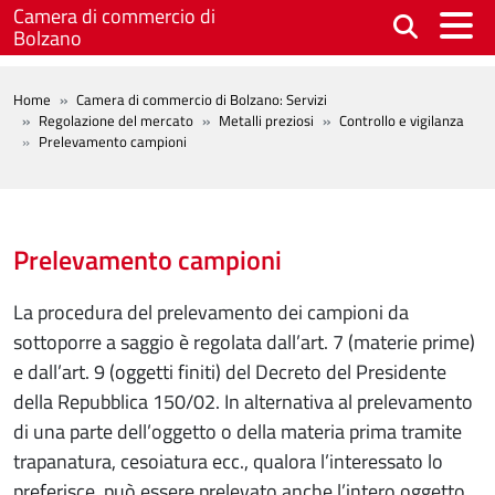
Salta al contenuto principale
Camera di commercio di
Bolzano
BREADCRUMB
Home
Camera di commercio di Bolzano: Servizi
Regolazione del mercato
Metalli preziosi
Controllo e vigilanza
Prelevamento campioni
Prelevamento campioni
La procedura del prelevamento dei campioni da
sottoporre a saggio è regolata dall’art. 7 (materie prime)
e dall’art. 9 (oggetti finiti) del Decreto del Presidente
della Repubblica 150/02. In alternativa al prelevamento
di una parte dell’oggetto o della materia prima tramite
trapanatura, cesoiatura ecc., qualora l’interessato lo
preferisce, può essere prelevato anche l’intero oggetto