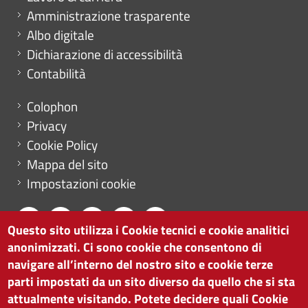
Amministrazione trasparente
Albo digitale
Dichiarazione di accessibilità
Contabilità
Menu footer
Colophon
Privacy
Cookie Policy
Mappa del sito
Impostazioni cookie
Questo sito utilizza i Cookie tecnici e cookie analitici
anonimizzati. Ci sono cookie che consentono di
CAMERA DI COMMERCIO DI BOLZANO
navigare all’interno del nostro sito e cookie terze
via Alto Adige 60 | I-39100 Bolzano
parti impostati da un sito diverso da quello che si sta
tel. 0471 945 511 |
info@camcom.bz.it
attualmente visitando. Potete decidere quali Cookie