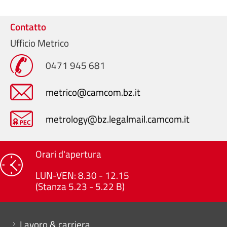
Contatto
Ufficio Metrico
0471 945 681
metrico@camcom.bz.it
metrology@bz.legalmail.camcom.it
Orari d'apertura
LUN-VEN: 8.30 - 12.15
(Stanza 5.23 - 5.22 B)
Mini menu di servizio
Lavoro & carriera