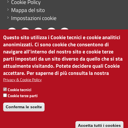
Cookie Policy
Mappa del sito
Impostazioni cookie
Questo sito utilizza i Cookie tecnici e cookie analitici
anonimizzati. Ci sono cookie che consentono di
CAMERA DI COMMERCIO DI BOLZANO
navigare all’interno del nostro sito e cookie terze
via Alto Adige 60 | I-39100 Bolzano
parti impostati da un sito diverso da quello che si sta
tel. 0471 945 511 |
info@camcom.bz.it
attualmente visitando. Potete decidere quali Cookie
Partita IVA: 00376420212
accettare. Per saperne di più consulta la nostra
ISTITUTO PER LA PROMOZIONE DELLO
Privacy & Cookie Policy
SVILUPPO ECONOMICO
Cookie tecnici
Partita IVA: 01716880214
Cookie terze parti
Conferma le scelte
Accetta tutti i cookies