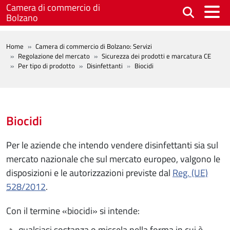
Salta al contenuto principale
Camera di commercio di
Bolzano
BREADCRUMB
Home
Camera di commercio di Bolzano: Servizi
Regolazione del mercato
Sicurezza dei prodotti e marcatura CE
Per tipo di prodotto
Disinfettanti
Biocidi
Biocidi
Per le aziende che intendo vendere disinfettanti sia sul
mercato nazionale che sul mercato europeo, valgono le
disposizioni e le autorizzazioni previste dal
Reg. (UE)
528/2012
.
Con il termine «biocidi» si intende:
qualsiasi sostanza o miscela nella forma in cui è