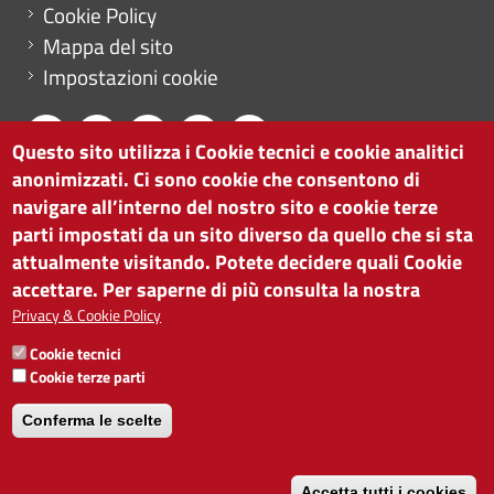
Cookie Policy
Mappa del sito
Impostazioni cookie
Questo sito utilizza i Cookie tecnici e cookie analitici
anonimizzati. Ci sono cookie che consentono di
CAMERA DI COMMERCIO DI BOLZANO
navigare all’interno del nostro sito e cookie terze
via Alto Adige 60 | I-39100 Bolzano
parti impostati da un sito diverso da quello che si sta
tel. 0471 945 511 |
info@camcom.bz.it
attualmente visitando. Potete decidere quali Cookie
Partita IVA: 00376420212
accettare. Per saperne di più consulta la nostra
ISTITUTO PER LA PROMOZIONE DELLO
Privacy & Cookie Policy
SVILUPPO ECONOMICO
Cookie tecnici
Partita IVA: 01716880214
Cookie terze parti
Conferma le scelte
Accetta tutti i cookies