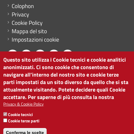
Menu footer
Colophon
Privacy
Cookie Policy
Mappa del sito
Impostazioni cookie
Questo sito utilizza i Cookie tecnici e cookie analitici
anonimizzati. Ci sono cookie che consentono di
CAMERA DI COMMERCIO DI BOLZANO
navigare all’interno del nostro sito e cookie terze
via Alto Adige 60 | I-39100 Bolzano
parti impostati da un sito diverso da quello che si sta
tel. 0471 945 511 |
info@camcom.bz.it
attualmente visitando. Potete decidere quali Cookie
Partita IVA: 00376420212
accettare. Per saperne di più consulta la nostra
ISTITUTO PER LA PROMOZIONE DELLO
Privacy & Cookie Policy
SVILUPPO ECONOMICO
Cookie tecnici
Partita IVA: 01716880214
Cookie terze parti
Conferma le scelte