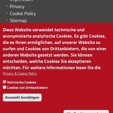
Privacy
Cookie Policy
Sitemap
Cookie-Einstellungen
Diese Website verwendet technische und
anonymisierte analytische Cookies. Es gibt Cookies,
die es Ihnen ermöglichen, auf unserer Website zu
surfen und Cookies von Drittanbietern, die von einer
HANDELSKAMMER BOZEN
anderen Website gesetzt werden. Sie können
Südtiroler Straße 60 | I-39100 Bozen
entscheiden, welche Cookies Sie akzeptieren
Tel. 0471 945 511 |
info@handelskammer.bz.it
möchten. Für weitere Informationen lesen Sie die
MwSt.-Nr.: 00376420212
Privacy & Cookie Policy
INSTITUT FÜR WIRTSCHAFTSFÖRDERUNG
Technische Cookies
MwSt.-Nr.: 01716880214
Cookies von Drittanbietern
Auswahl bestätigen