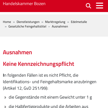
Skip to main content
Handelskammer Bozen
BREADCRUMB
Home
Dienstleistungen
Marktregelung
Edelmetalle
Gesetzliche Feingehaltstitel
Ausnahmen
Ausnahmen
Keine Kennzeichnungspflicht
I
n folgenden Fällen ist es nicht Pflicht, die
Identifikations- und Feingehaltsmarke anzubringen
(Artikel 12, GvD 251/99):
die Gegenstände mit einem Gewicht unter 1 g
die Halbfertigprodukte und die Arbeiten aus