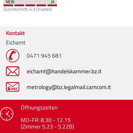
Durchschnitt:
4.3
(
3
votes)
Kontakt
Eichamt
0471 945 681
eichamt@handelskammer.bz.it
metrology@bz.legalmail.camcom.it
Öffnungszeiten
MO-FR: 8.30 - 12.15
(Zimmer 5.23 - 5.22B)