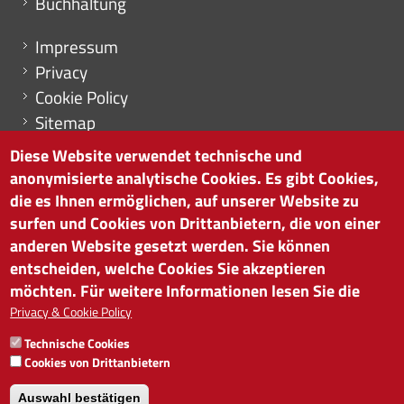
Buchhaltung
Menu footer
Impressum
Privacy
Cookie Policy
Sitemap
Cookie-Einstellungen
Diese Website verwendet technische und
anonymisierte analytische Cookies. Es gibt Cookies,
die es Ihnen ermöglichen, auf unserer Website zu
surfen und Cookies von Drittanbietern, die von einer
HANDELSKAMMER BOZEN
anderen Website gesetzt werden. Sie können
Südtiroler Straße 60 | I-39100 Bozen
entscheiden, welche Cookies Sie akzeptieren
Tel. 0471 945 511 |
info@handelskammer.bz.it
möchten. Für weitere Informationen lesen Sie die
MwSt.-Nr.: 00376420212
Privacy & Cookie Policy
INSTITUT FÜR WIRTSCHAFTSFÖRDERUNG
Technische Cookies
MwSt.-Nr.: 01716880214
Cookies von Drittanbietern
Auswahl bestätigen