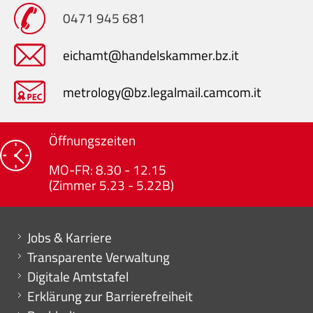
0471 945 681
eichamt@handelskammer.bz.it
metrology@bz.legalmail.camcom.it
Öffnungszeiten
MO-FR: 8.30 - 12.15
(Zimmer 5.23 - 5.22B)
Mini menu di servizio
Jobs & Karriere
Transparente Verwaltung
Digitale Amtstafel
Erklärung zur Barrierefreiheit