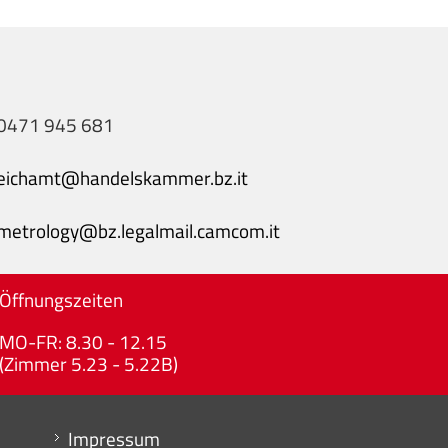
0471 945 681
eichamt@handelskammer.bz.it
metrology@bz.legalmail.camcom.it
Öffnungszeiten
MO-FR: 8.30 - 12.15
(Zimmer 5.23 - 5.22B)
Menu footer
Impressum