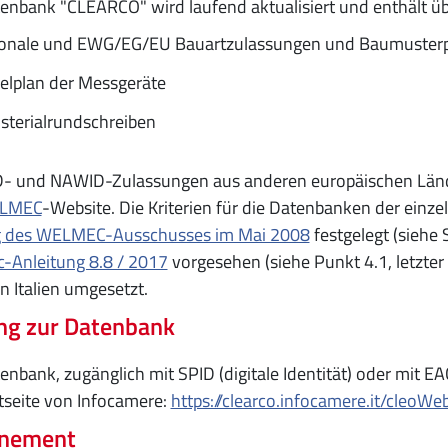
enbank "CLEARCO" wird laufend aktualisiert und enthält 
ionale und EWG/EG/EU Bauartzulassungen und Baumusterp
elplan der Messgeräte
sterialrundschreiben
D- und NAWID-Zulassungen aus anderen europäischen Lände
LMEC
-Website. Die Kriterien für die Datenbanken der einz
g des WELMEC-Ausschusses im Mai 2008
festgelegt (siehe 
-Anleitung 8.8 / 2017
vorgesehen (siehe Punkt 4.1, letzter
n Italien umgesetzt.
ng zur Datenbank
enbank, zugänglich mit SPID (digitale Identität) oder mit E
tseite von Infocamere:
https://clearco.infocamere.it/cleoWe
nement