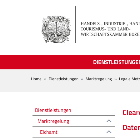
Skip to main content
DIENSTLEISTUNGE
BREADCRUMB
Home
Dienstleistungen
Marktregelung
Legale Metr
Regolazione del mercato
Dienstleistungen
Clear
Marktregelung
Date
Eichamt