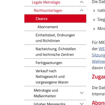
Die Dat
Legale Metrologie
nat
Rechtsunterlagen
Clearco
Sieg
Abonnement
Mini
Einheitstext, Ordnungen
und Richtlinien
Für MI
der
WE
Nacheichung, Eichstellen
und technische Zentren
Sitzun
Welmec
Fertigpackungen
davon i
Verkauf nach
Zuga
Nettogewicht und
vorgewogene Waren
Die Dat
Metrologie und
Interne
Maßeinheiten
Abon
Inhaber Messgeräte