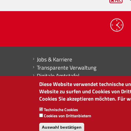
Mini menu di servizio
Jobs & Karriere
Transparente Verwaltung
Digitale Amtstafel
Erklärung zur Barrierefreiheit
Diese Website verwendet technische und
Website zu surfen und Cookies von Drit
Buchhaltung
Cookies Sie akzeptieren möchten. Für we
HANDELSKAMMER BOZEN
Technische Cookies
Südtiroler Straße 60 | I-39100 Bozen
Cookies von Drittanbietern
Tel. 0471 945 511 |
info@handelskammer.bz.
Auswahl bestätigen
MwSt.-Nr.: 00376420212