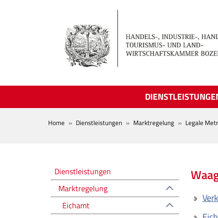
Skip to main content
DIENSTLEISTUNGE
BREADCRUMB
Home
Dienstleistungen
Marktregelung
Legale Metr
Regolazione del mercato
Dienstleistungen
Waag
Marktregelung
Ver
Eichamt
Eich