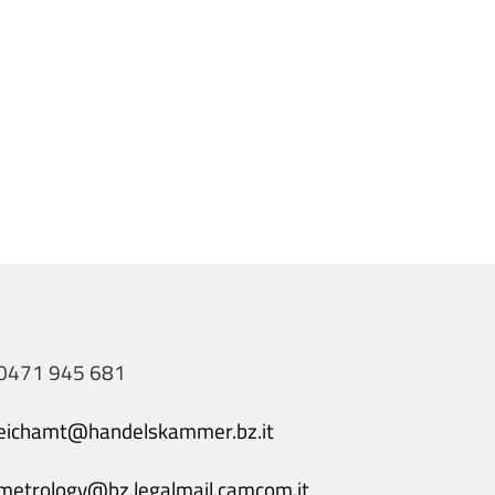
0471 945 681
eichamt@handelskammer.bz.it
metrology@bz.legalmail.camcom.it