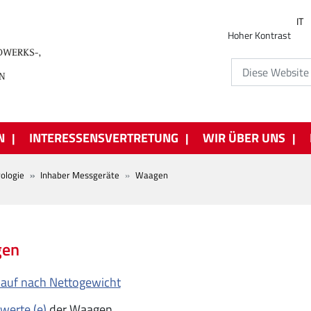
IT
Hoher Kontrast
N
INTERESSENSVERTRETUNG
WIR ÜBER UNS
ologie
Inhaber Messgeräte
Waagen
en
kauf nach Nettogewicht
werte (e)
der Waagen