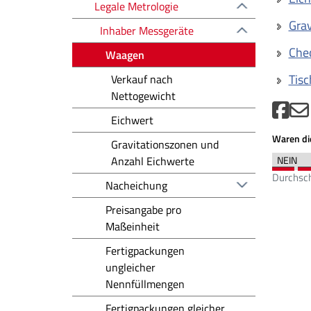
Legale Metrologie
Grav
Inhaber Messgeräte
Che
Waagen
Tisc
Verkauf nach
Nettogewicht
Eichwert
Waren die
Gravitationszonen und
Anzahl Eichwerte
Durchsch
Nacheichung
Preisangabe pro
Maßeinheit
Fertigpackungen
ungleicher
Nennfüllmengen
Fertigpackungen gleicher