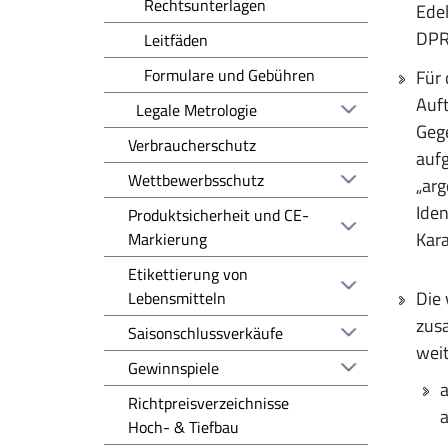
Rechtsunterlagen
Edel
DPR
Leitfäden
Formulare und Gebühren
Für 
Auft
Legale Metrologie
Gege
Verbraucherschutz
aufg
Wettbewerbsschutz
„arg
Iden
Produktsicherheit und CE-
Kara
Markierung
Etikettierung von
Die 
Lebensmitteln
zusa
Saisonschlussverkäufe
weit
Gewinnspiele
a
Richtpreisverzeichnisse
a
Hoch- & Tiefbau