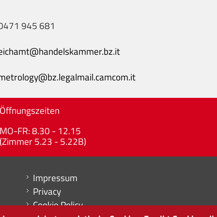
0471 945 681
eichamt@handelskammer.bz.it
metrology@bz.legalmail.camcom.it
Öffnungszeiten
MO-FR: 8.30 - 12.15
(Zimmer 5.23 - 5.22B)
Menu footer
Impressum
Privacy
Cookie Policy