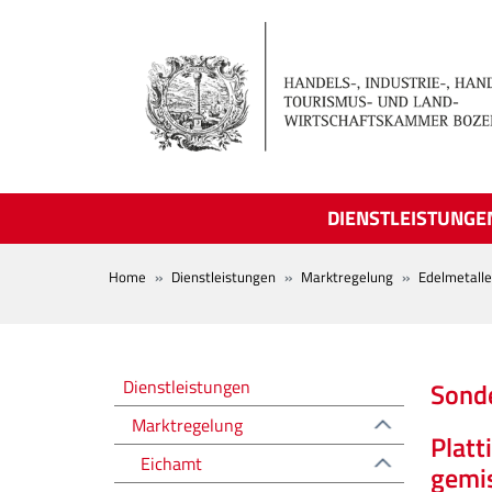
Skip to main content
DIENSTLEISTUNGE
BREADCRUMB
Home
Dienstleistungen
Marktregelung
Edelmetalle
Regolazione del mercato
Dienstleistungen
Sond
Marktregelung
Platt
Eichamt
gemis