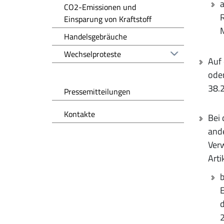
a
CO2-Emissionen und
R
Einsparung von Kraftstoff
M
Handelsgebräuche
Wechselproteste
Auf 
ode
38.
Pressemitteilungen
Kontakte
Bei 
ande
Verw
Arti
b
E
d
2