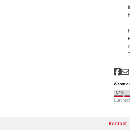
I
F
H
m
T
Waren die
Durchsch
Kontakt