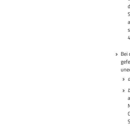
d
S
a
s
Bei
gefe
uned
a
b
a
N
G
S