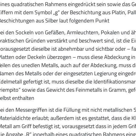
ines quadratischen Rahmens eingedrückt sein sowie das 
iffern mit dem Symbol „g“ der Beschichtung aus Platin, Pa
eschichtungen aus Silber laut folgendem Punkt
ei den Sockeln von Gefäßen, Armleuchtern, Pokalen und ä
raktischen Gründen verstärkt und beschwert sind, ist die Ei
orausgesetzt dieselbe ist abnehmbar und sichtbar oder – fa
latten oder Deckeln überzogen – muss diese Abdeckung in 
eilen des unedlen Metalls, auch auf der Abdeckung, muss di
amen des Metalls oder der eingesetzten Legierung eingedruc
delmetall gefertigt ist, muss dieselbe die Identifikationsmar
riempito“ sowie das Gewicht des Feinmetalls in Gramm, gef
elbst enthalten
ei den Messergriffen ist die Füllung mit nicht metallische
aterialdichte erlaubt; außerdem ist es gestattet, dass die
etall am Griff befestigt ist, vorausgesetzt dass in jedem Grif
ie Angabe „R“ innerhalb eines quadratischen Rahmens einge