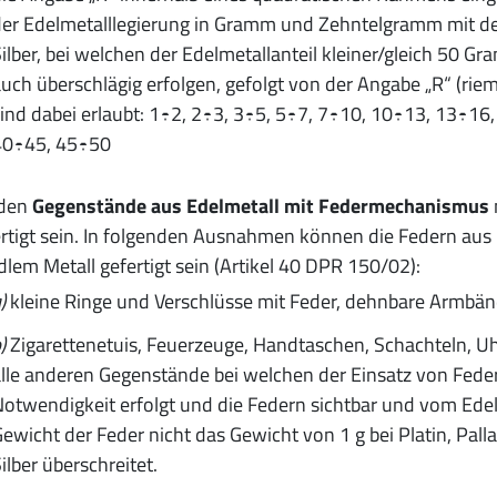
er Edelmetalllegierung in Gramm und Zehntelgramm mit dem
ilber, bei welchen der Edelmetallanteil kleiner/gleich 50 G
uch überschlägig erfolgen, gefolgt von der Angabe „R“ (ri
ind dabei erlaubt: 1÷2, 2÷3, 3÷5, 5÷7, 7÷10, 10÷13, 13÷1
40÷45, 45÷50
 den
Gegenstände aus Edelmetall mit Federmechanismus
rtigt sein. In folgenden Ausnahmen können die Federn aus 
lem Metall gefertigt sein (Artikel 40 DPR 150/02):
)
kleine Ringe und Verschlüsse mit Feder, dehnbare Armbän
)
Zigarettenetuis, Feuerzeuge, Handtaschen, Schachteln, U
lle anderen Gegenstände bei welchen der Einsatz von Feder
otwendigkeit erfolgt und die Federn sichtbar und vom Edel
ewicht der Feder nicht das Gewicht von 1 g bei Platin, Pal
ilber überschreitet.