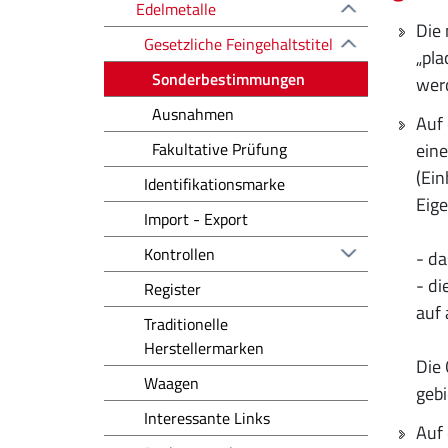
Edelmetalle
Die 
Gesetzliche Feingehaltstitel
„pla
Sonderbestimmungen
werd
Ausnahmen
Auf 
Fakultative Prüfung
eine
(Ein
Identifikationsmarke
Eige
Import - Export
Kontrollen
- da
- di
Register
auf 
Traditionelle
Herstellermarken
Die 
Waagen
gebi
Interessante Links
Auf 