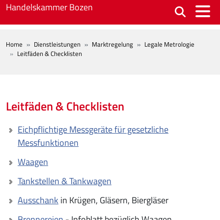
Skip to main content
Handelskammer Bozen
BREADCRUMB
Home
Dienstleistungen
Marktregelung
Legale Metrologie
Leitfäden & Checklisten
Leitfäden & Checklisten
Eichpflichtige Messgeräte für gesetzliche
Messfunktionen
Waagen
Tankstellen & Tankwagen
Ausschank
in Krügen, Gläsern, Biergläser
Brennereien
- Infoblatt bezüglich Waagen,