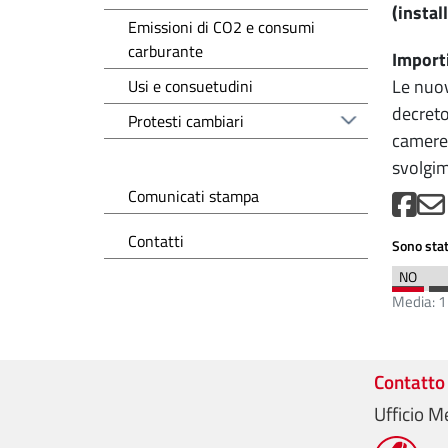
(instal
Emissioni di CO2 e consumi
carburante
Import
Le nuov
Usi e consuetudini
decreto
Protesti cambiari
camere 
svolgime
Comunicati stampa
Contatti
Sono stat
Media:
1
Contatto
Ufficio M