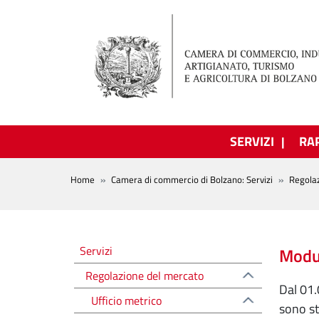
Salta al contenuto principale
SERVIZI
RA
BREADCRUMB
Home
Camera di commercio di Bolzano: Servizi
Regola
Regolazione del mercato
Servizi
Modul
Regolazione del mercato
Dal 01.
Ufficio metrico
sono st