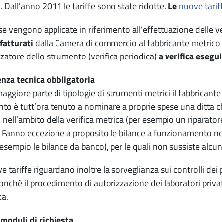
i. Dall'anno 2011 le tariffe sono state ridotte.
Le
nuove tarif
se vengono applicate in riferimento all’effettuazione delle v
fatturati
dalla Camera di commercio al fabbricante metrico 
lizzatore dello strumento (verifica periodica)
a verifica esegui
nza tecnica obbligatoria
maggiore parte di tipologie di strumenti metrici il fabbricante
to è tutt’ora tenuto a nominare a proprie spese una ditta che
 nell’ambito della verifica metrica (per esempio un riparat
. Fanno eccezione a proposito le bilance a funzionamento 
 esempio le bilance da banco), per le quali non sussiste alcun
e tariffe riguardano inoltre la sorveglianza sui controlli dei 
onché il procedimento di autorizzazione dei laboratori privati 
ca.
 moduli di richiesta