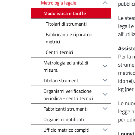
Metrologia legale
pubblic
Modulistica e tariffe
Le stes
Titolari di strumenti
legali e
all’uti
Fabbricanti e riparatori
metrici
Assiste
Centri tecnici
Per la 
Metrologia ed unità di
strumen
misura
metrico
Titolari strumenti
idonei)
kg (per
Organismi verificazione
periodica - centri tecnici
Le nuov
Fabbricanti strumenti
legge n
periodi
Organismi notificati
Ufficio metrico compiti
I nuovi