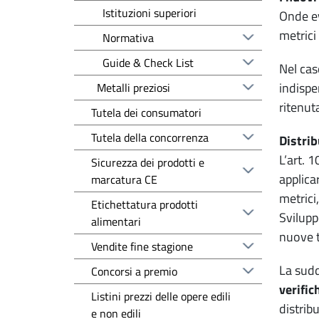
Istituzioni superiori
Onde ev
metrici 
Normativa
Guide & Check List
Nel cas
indispe
Metalli preziosi
ritenut
Tutela dei consumatori
Tutela della concorrenza
Distrib
L’art. 
Sicurezza dei prodotti e
applica
marcatura CE
metrici
Etichettatura prodotti
Svilupp
alimentari
nuove t
Vendite fine stagione
La sud
Concorsi a premio
verific
Listini prezzi delle opere edili
distribu
e non edili