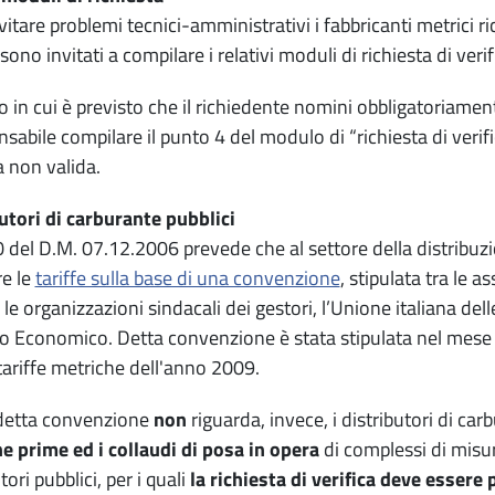
itare problemi tecnici-amministrativi i fabbricanti metrici ri
sono invitati a compilare i relativi moduli di richiesta di ver
o in cui è previsto che il richiedente nomini obbligatoriamen
nsabile compilare il punto 4 del modulo di “richiesta di verifi
a non valida.
utori di carburante pubblici
10 del D.M. 07.12.2006 prevede che al settore della distribuz
re le
tariffe sulla base di una convenzione
, stipulata tra le a
, le organizzazioni sindacali dei gestori, l’Unione italiana de
o Economico. Detta convenzione è stata stipulata nel mese 
ariffe metriche dell'anno 2009.
detta convenzione
non
riguarda, invece, i distributori di car
he prime ed i collaudi di posa in opera
di complessi di misu
tori pubblici, per i quali
la richiesta di verifica deve essere