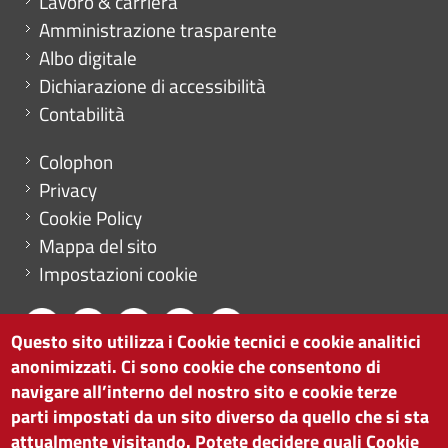
Lavoro & carriera
Amministrazione trasparente
Albo digitale
Dichiarazione di accessibilità
Contabilità
Menu footer
Colophon
Privacy
Cookie Policy
Mappa del sito
Impostazioni cookie
Questo sito utilizza i Cookie tecnici e cookie analitici
anonimizzati. Ci sono cookie che consentono di
CAMERA DI COMMERCIO DI BOLZANO
navigare all’interno del nostro sito e cookie terze
via Alto Adige 60 | I-39100 Bolzano
parti impostati da un sito diverso da quello che si sta
tel. 0471 945 511 |
info@camcom.bz.it
attualmente visitando. Potete decidere quali Cookie