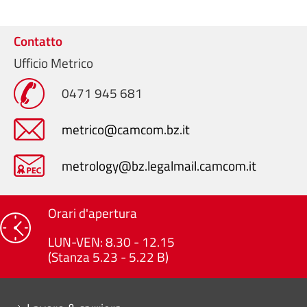
Contatto
Ufficio Metrico
0471 945 681
metrico@camcom.bz.it
metrology@bz.legalmail.camcom.it
Orari d'apertura
LUN-VEN: 8.30 - 12.15
(Stanza 5.23 - 5.22 B)
Mini menu di servizio