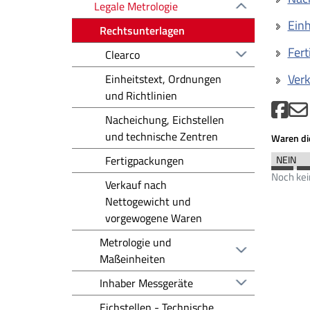
Legale Metrologie
Einh
Rechtsunterlagen
Fer
Clearco
Ver
Einheitstext, Ordnungen
und Richtlinien
Nacheichung, Eichstellen
und technische Zentren
Waren die
Fertigpackungen
Noch ke
Verkauf nach
Nettogewicht und
vorgewogene Waren
Metrologie und
Maßeinheiten
Inhaber Messgeräte
Eichstellen - Technische