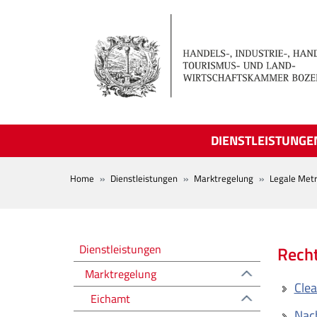
Skip to main content
DIENSTLEISTUNGE
BREADCRUMB
Home
Dienstleistungen
Marktregelung
Legale Metr
Regolazione del mercato
Dienstleistungen
Rech
Marktregelung
Clea
Eichamt
Nach