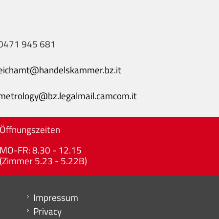
0471 945 681
eichamt@handelskammer.bz.it
metrology@bz.legalmail.camcom.it
Öffnungszeiten
MO-FR: 8.30 - 12.15
(Zimmer 5.23 - 5.22B)
Menu footer
Impressum
Privacy