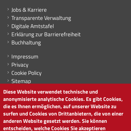
Mini menu di servizio
Jobs & Karriere
Transparente Verwaltung
Digitale Amtstafel
Erklärung zur Barrierefreiheit
Buchhaltung
Menu footer
Impressum
Privacy
Cookie Policy
Sitemap
Cookie-Einstellungen
Diese Website verwendet technische und
anonymisierte analytische Cookies. Es gibt Cookies,
die es Ihnen ermöglichen, auf unserer Website zu
surfen und Cookies von Drittanbietern, die von einer
HANDELSKAMMER BOZEN
anderen Website gesetzt werden. Sie können
Südtiroler Straße 60 | I-39100 Bozen
entscheiden, welche Cookies Sie akzeptieren