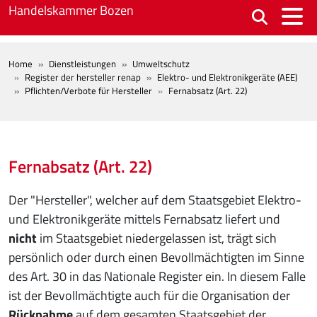
Skip to main content
Handelskammer Bozen
BREADCRUMB
Home
Dienstleistungen
Umweltschutz
Register der hersteller renap
Elektro- und Elektronikgeräte (AEE)
Pflichten/Verbote für Hersteller
Fernabsatz (Art. 22)
Fernabsatz (Art. 22)
Der "Hersteller", welcher auf dem Staatsgebiet Elektro-
und Elektronikgeräte mittels Fernabsatz liefert und
nicht
im Staatsgebiet niedergelassen ist, trägt sich
persönlich oder durch einen Bevollmächtigten im Sinne
des Art. 30 in das Nationale Register ein. In diesem Falle
ist der Bevollmächtigte auch für die Organisation der
Rücknahme
auf dem gesamten Staatsgebiet der