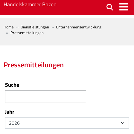
Skip to main content
Handelskammer Bozen
BREADCRUMB
Home
Dienstleistungen
Unternehmensentwicklung
Pressemitteilungen
Pressemitteilungen
Suche
Jahr