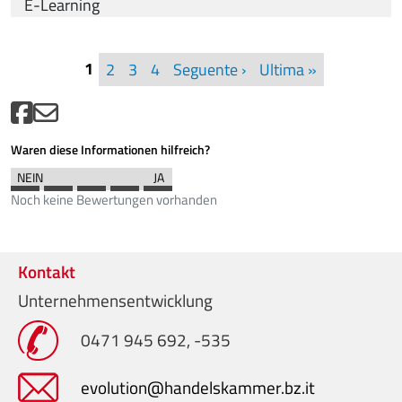
E-Learning
Seitennummerierung
1
Nächste
Last page
2
3
4
Seguente ›
Ultima »
Waren diese Informationen hilfreich?
Noch keine Bewertungen vorhanden
Kontakt
Unternehmensentwicklung
0471 945 692, -535
evolution@handelskammer.bz.it