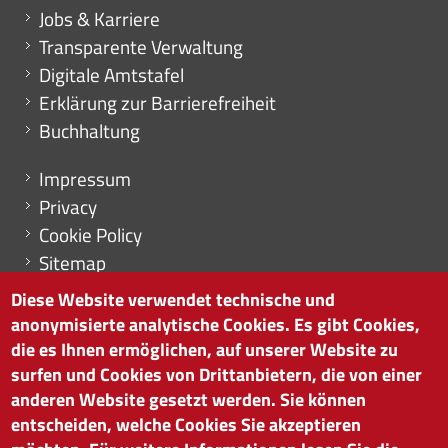
Mini menu di servizio
Jobs & Karriere
Transparente Verwaltung
Digitale Amtstafel
Erklärung zur Barrierefreiheit
Buchhaltung
Menu footer
Impressum
Privacy
Cookie Policy
Sitemap
Cookie-Einstellungen
Diese Website verwendet technische und
anonymisierte analytische Cookies. Es gibt Cookies,
die es Ihnen ermöglichen, auf unserer Website zu
surfen und Cookies von Drittanbietern, die von einer
HANDELSKAMMER BOZEN
anderen Website gesetzt werden. Sie können
Südtiroler Straße 60 | I-39100 Bozen
entscheiden, welche Cookies Sie akzeptieren